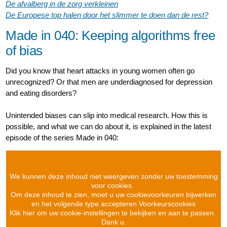
De afvalberg in de zorg verkleinen
De Europese top halen door het slimmer te doen dan de rest?
Made in 040: Keeping algorithms free
of bias
Did you know that heart attacks in young women often go
unrecognized? Or that men are underdiagnosed for depression
and eating disorders?
Unintended biases can slip into medical research. How this is
possible, and what we can do about it, is explained in the latest
episode of the series Made in 040:
We kunnen deze inhoud niet weergeven zonder uw toestemming
voor cookies.
Om deze inhoud te zien, moet u uw cookievoorkeuren bijwerken
en het volgende type accepteren Voorkeurscookies
Klik hier om uw cookie-instellingen te bekijken en aan te passen.
Dank u.