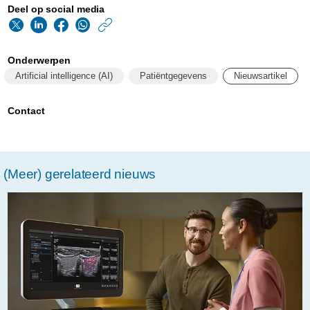
Deel op social media
https://www.philips.n
w/about/news/archi
Onderwerpen
made-
Artificial intelligence (AI)
Patiëntgegevens
Nieuwsartikel
in-
040-
Contact
algoritmes-
vrij-
(Meer) gerelateerd nieuws
houden-
van-
vooroordelen.html