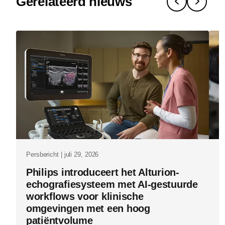
Gerelateerd nieuws
voor-
flevozieken
met-
philips-
rembra-
ct.html
Persbericht | juli 29, 2026
Pe
Philips introduceert het Alturion-
P
echografiesysteem met AI-gestuurde
g
workflows voor klinische
E
omgevingen met een hoog
n
patiëntvolume
e