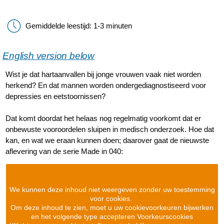
Gemiddelde leestijd: 1-3 minuten
English version below
Wist je dat hartaanvallen bij jonge vrouwen vaak niet worden
herkend? En dat mannen worden ondergediagnostiseerd voor
depressies en eetstoornissen?
Dat komt doordat het helaas nog regelmatig voorkomt dat er
onbewuste vooroordelen sluipen in medisch onderzoek. Hoe dat
kan, en wat we eraan kunnen doen; daarover gaat de nieuwste
aflevering van de serie Made in 040:
We kunnen deze inhoud niet weergeven zonder uw toestemming
voor cookies.
Om deze inhoud te zien, moet u uw cookievoorkeuren bijwerken
en het volgende type accepteren Voorkeurscookies