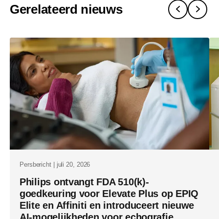
Gerelateerd nieuws
het-
alturion-
echografie
met-
ai-
gestuurde-
workflows-
voor-
klinische-
omgevinge
met-
Persbericht | juli 20, 2026
een-
Philips ontvangt FDA 510(k)-
goedkeuring voor Elevate Plus op EPIQ
hoog-
Elite en Affiniti en introduceert nieuwe
patientvol
AI-mogelijkheden voor echografie