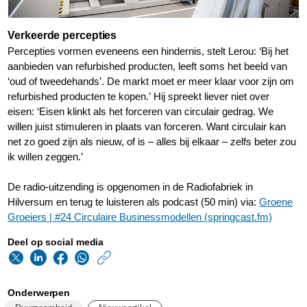
Verkeerde percepties
Percepties vormen eveneens een hindernis, stelt Lerou: ‘Bij het
aanbieden van refurbished producten, leeft soms het beeld van
‘oud of tweedehands’. De markt moet er meer klaar voor zijn om
refurbished producten te kopen.’ Hij spreekt liever niet over
eisen: ‘Eisen klinkt als het forceren van circulair gedrag. We
willen juist stimuleren in plaats van forceren. Want circulair kan
net zo goed zijn als nieuw, of is – alles bij elkaar – zelfs beter zou
ik willen zeggen.’
De radio-uitzending is opgenomen in de Radiofabriek in
Hilversum en terug te luisteren als podcast (50 min) via:
Groene
Groeiers | #24 Circulaire Businessmodellen (springcast.fm)
Deel op social media
https://www.philips.n
w/about/news/archi
Onderwerpen
philips-