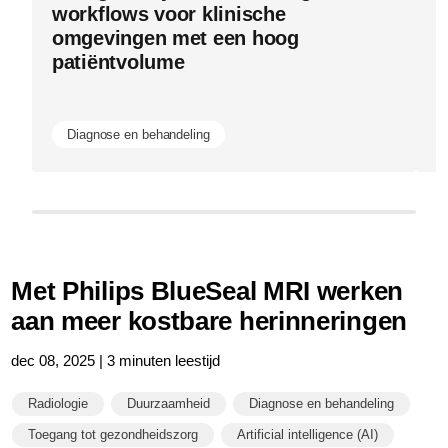
workflows voor klinische
E
omgevingen met een hoog
n
patiëntvolume
e
b
Diagnose en behandeling
Met Philips BlueSeal MRI werken
aan meer kostbare herinneringen
dec 08, 2025 | 3 minuten leestijd
Radiologie
Duurzaamheid
Diagnose en behandeling
Toegang tot gezondheidszorg
Artificial intelligence (AI)