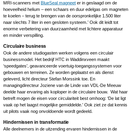
MRI-scanners met
BlueSeal magneet
er in geslaagd om de
hoeveelheid helium – een schaars en duur edelgas om magneten
te koelen – terug te brengen van de oorspronkelijke 1.500 liter
naar slechts 7 liter in een gesloten systeem.’ Ook dit leidt tot
enorme verbetering van duurzaamheid met lichtere apparatuur
en minder verspilling.
Circulaire business
Ook de andere studiogasten werken volgens een circulair
businessmodel. Het bedrijf HTC in Waddinxveen maakt
‘speedgates’, geavanceerde voertuig-toegangssystemen voor
gebouwen en terreinen. Ze worden geplaatst en als dienst
geleverd, licht directeur Stefan Morssink toe. En
managingdirecteur Joziene van de Linde van VDL-De Meeuw
deelde haar ervaring als koploper in de circulaire bouw. Wat haar
betreft mogen de eisen voor circulariteit best omhoog: ‘De lat ligt
vaak op het laagst mogelijke gemiddelde.’ Ook ziet ze dat kennis
uit pilots vaak nog onvoldoende wordt gedeeld.
Hindernissen in transformatie
Alle deelnemers in de uitzending ervaren hindernissen in de