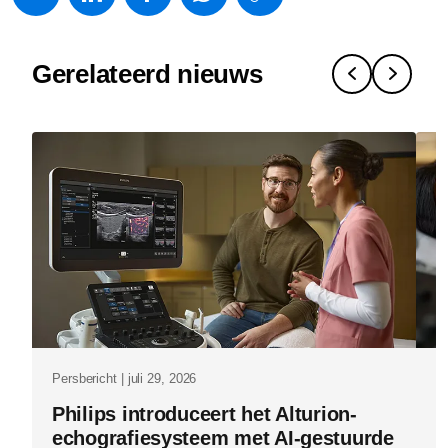
w/about/ne
de-
Gerelateerd nieuws
weerbaarhe
van-
een-
mri-
tegenwoord
net-
zo-
belangrijk-
is-
als-
Persbericht | juli 29, 2026
Pe
zijn-
Philips introduceert het Alturion-
P
prestaties.
echografiesysteem met AI-gestuurde
g