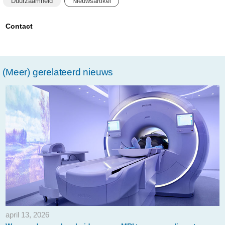
Duurzaamheid
Nieuwsartikel
circulaire-
aanpak-
Contact
in-
podcast-
(Meer) gerelateerd nieuws
groene-
groeiers.html
april 13, 2026