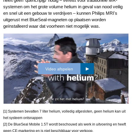
heeft geen ‘quenchpijp’ nodig – vereist voor traditionele MR-
systemen om het grote volume helium in geval van nood veilig
en snel uit een gebouw te verdrijven – kunnen Philips MRI's
uitgerust met BlueSeal-magneten op plaatsen worden
geïnstalleerd waar dat voorheen niet mogelijk was.
Video afspelen
[1] Systemen bevatten 7 liter helium, volledig afgesloten, geen helium kan uit
het systeem ontsnappen
[2] De BlueSeal Mobile 1.5T wordt beschouwd als werk in uitvoering en heeft
geen CE-markering en is niet beschikbaar voor verkoop.