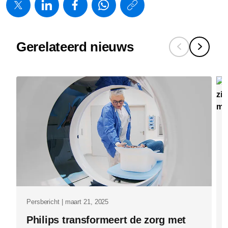
https://www.
w/about/new
telegraaf-
Gerelateerd nieuws
csrd-
is-
niet-
rapporteren
om-
het-
rapporteren
Persbericht | maart 21, 2025
Philips transformeert de zorg met