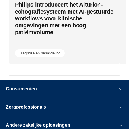
zijn-
Philips introduceert het Alturion-
P
prestaties.
echografiesysteem met AI-gestuurde
g
workflows voor klinische
E
omgevingen met een hoog
n
patiëntvolume
e
b
Diagnose en behandeling
Consumenten
Zorgprofessionals
Andere zakelijke oplossingen