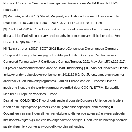
Nordisk, Consorcio Centro de Investigacion Biomedica en Red M.P. en de EUPATI
Foundation.
[2] Roth GA, et al. (2017) Global, Regional, and National Burden of Cardiovascular
Diseases for 10 Causes, 1990 to 2015. J Am Coll Cardiol 70 (1): 1-25.
[3] Patel et al. (2014) Prevalence and predictors of nonobstructive coronary artery
disease identified with coronary angiography in contemporary clinical practice; Am
Heart J. 167(6):846-52.e2
[4] Narula J. et al. (2021) SCCT 2021 Expert Consensus Document on Coronary
Computed Tomographic Angiography: A Report of the Society of Cardiovascular
Computed Tomography. J Cardiovasc Comput Tomogr. 2021 May-Jun;15(3):192-217.
Dit project wordt ondersteund door de Joint Undertaking (JU) van het Innovative Health
Initiative onder subsidieovereenkomst nr. 1011132862. De JU ontvangt steun van het
onderzoeks- en innovatieprogramma Horizon Europe van de Europese Unie en
medische industrie die worden vertegenwoordigd door COCIR, EFPIA, EuropaBio,
MedTech Europe en Vaccines Europe.
Disclaimer: COMBINE-CT wordt gefinancierd door de Europese Unie, de particuliere
leden en de bijdragende partners van de gemeenschappelijke onderneming IHI.
Opvattingen en meningen zijn echter uitsluitend die van de auteur(s) en weerspiegelen
niet noodzakelijkerwijs die van bovengenoemde partijen. Geen van de bovengenoemde
partijen kan hiervoor verantwoordelijk worden gehouden.