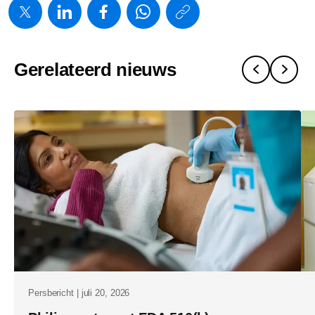
https://www.
w/about/new
introduceer
Gerelateerd nieuws
het-
alturion-
echografie
met-
ai-
gestuurde-
workflows-
voor-
klinische-
omgevinge
met-
Persbericht | juli 20, 2026