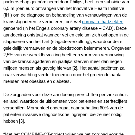
partnerschap gecoördineerd door Philips, heeft een subsidie van
6,5 miljoen euro ontvangen van het Innovative Health Initiative
(IHI) om de diagnose en behandeling van vernauwingen van de
kransslagaderen te verbeteren, ook wel
coronaire hartziekten
genoemd (in het Engels coronary artery disease – CAD). Deze
aandoening ontstaat wanneer vet en calcium zich ophopen in de
slagaderen van het hart (slagaderverkalking), waardoor deze
geleidelijk vernauwen en de bloedstroom belemmeren. Ongeveer
2,5% van de wereldbevolking heeft een vorm van vernauwing
van de kransslagaderen en jaarlijks sterven meer dan negen
miljoen mensen als gevolg hiervan [2]. Het aantal patiënten zal
naar verwachting verder toenemen door het groeiende aantal
mensen met obesitas en diabetes.
De zorgpaden voor deze aandoening verschillen per ziekenhuis
en land, waardoor de uitkomsten voor patiënten en sterftecijfers
verschillen. Momenteel ondergaat naar schatting 60% van de
patiënten invasieve diagnostische ingrepen, die ze niet nodig
hebben [3].
“Met het COMBINE-CT-project willen we het zorgpad voor de