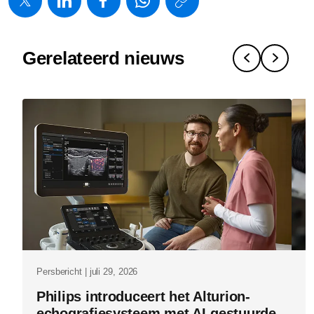
w/about/new
wereldprim
Gerelateerd nieuws
voor-
flevozieken
met-
philips-
rembra-
ct.html
Persbericht | juli 29, 2026
Pe
Philips introduceert het Alturion-
P
echografiesysteem met AI-gestuurde
g