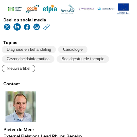
Deel op social media
https://www.philips.n
w/about/news/archi
Topics
partnerschap-
Diagnose en behandeling
Cardiologie
om-
Gezondheidsinformatica
Beeldgestuurde therapie
de-
Nieuwsartikel
behandeling-
en-
Contact
diagnose-
van-
vernauwingen-
van-
Pieter de Meer
kransslagaderen-
External Relations Lead Philips Benelux