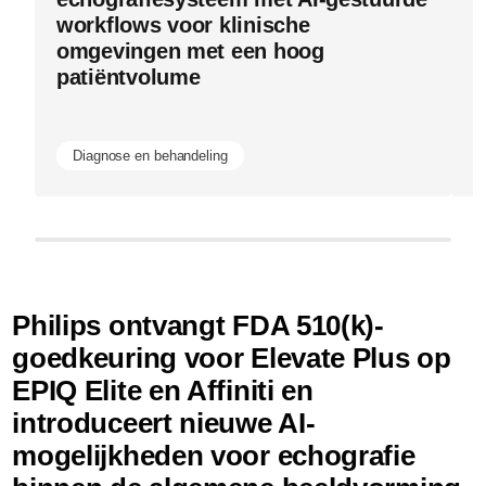
workflows voor klinische
E
omgevingen met een hoog
n
patiëntvolume
e
b
Diagnose en behandeling
Philips ontvangt FDA 510(k)-
goedkeuring voor Elevate Plus op
EPIQ Elite en Affiniti en
introduceert nieuwe AI-
mogelijkheden voor echografie