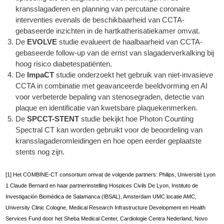
kransslagaderen en planning van percutane coronaire
interventies evenals de beschikbaarheid van CCTA-
gebaseerde inzichten in de hartkatherisatiekamer omvat.
De
EVOLVE
studie evalueert de haalbaarheid van CCTA-
gebaseerde follow-up van de ernst van slagaderverkalking bij
hoog risico diabetespatiënten.
De
ImpaCT
studie onderzoekt het gebruik van niet-invasieve
CCTA in combinatie met geavanceerde beeldvorming en AI
voor verbeterde bepaling van stenosegraden, detectie van
plaque en identificatie van kwetsbare plaquekenmerken.
De
SPCCT-STENT
studie bekijkt hoe Photon Counting
Spectral CT kan worden gebruikt voor de beoordeling van
kransslagaderomleidingen en hoe open eerder geplaatste
stents nog zijn.
[1] Het COMBINE-CT consortium omvat de volgende partners: Philips, Université Lyon
1 Claude Bernard en haar partnerinstelling Hospices Civils De Lyon, Instituto de
Investigación Biomédica de Salamanca (IBSAL), Amsterdam UMC locatie AMC,
University Clinic Cologne, Medical Research Infrastructure Development en Health
Services Fund door het Sheba Medical Center, Cardiologie Centra Nederland, Novo