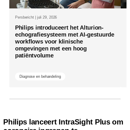
is-
als-
Persbericht | juli 29, 2026
Pe
zijn-
Philips introduceert het Alturion-
P
prestaties.
echografiesysteem met AI-gestuurde
g
workflows voor klinische
E
omgevingen met een hoog
n
patiëntvolume
e
b
Diagnose en behandeling
Philips lanceert IntraSight Plus om