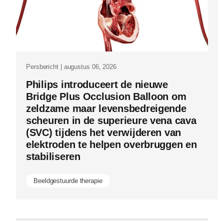
K
antonius-
N
in-
de-
behandelka
Persbericht | augustus 06, 2026
Philips introduceert de nieuwe
Bridge Plus Occlusion Balloon om
zeldzame maar levensbedreigende
scheuren in de superieure vena cava
(SVC) tijdens het verwijderen van
elektroden te helpen overbruggen en
stabiliseren
Beeldgestuurde therapie