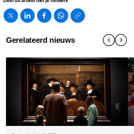
Deel dit artikel met je netwerk
https://www.
w/about/ne
en-
Gerelateerd nieuws
philips-
investeren-
in-
nederlands
medtech-
sector.html