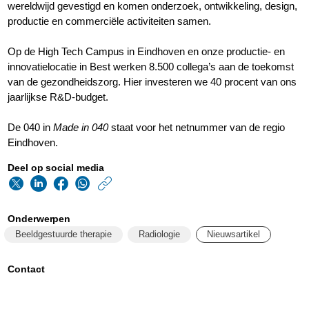
wereldwijd gevestigd en komen onderzoek, ontwikkeling, design,
productie en commerciële activiteiten samen.
Op de High Tech Campus in Eindhoven en onze productie- en
innovatielocatie in Best werken 8.500 collega’s aan de toekomst
van de gezondheidszorg. Hier investeren we 40 procent van ons
jaarlijkse R&D-budget.
De 040 in
Made in 040
staat voor het netnummer van de regio
Eindhoven.
Deel op social media
https://www.philips.n
w/about/news/archi
Onderwerpen
de-
Beeldgestuurde therapie
Radiologie
Nieuwsartikel
toekomst-
van-
Contact
gezondheidszorg-