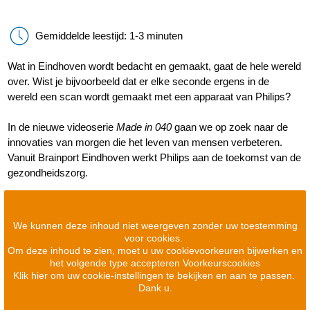
Gemiddelde leestijd: 1-3 minuten
Wat in Eindhoven wordt bedacht en gemaakt, gaat de hele wereld
over. Wist je bijvoorbeeld dat er elke seconde ergens in de
wereld een scan wordt gemaakt met een apparaat van Philips?
In de nieuwe videoserie
Made in 040
gaan we op zoek naar de
innovaties van morgen die het leven van mensen verbeteren.
Vanuit Brainport Eindhoven werkt Philips aan de toekomst van de
gezondheidszorg.
We kunnen deze inhoud niet weergeven zonder uw toestemming
voor cookies.
Om deze inhoud te zien, moet u uw cookievoorkeuren bijwerken en
het volgende type accepteren Voorkeurscookies
Klik hier om uw cookie-instellingen te bekijken en aan te passen.
Dank u.