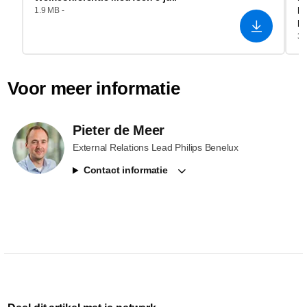
He
1.9 MB -
R
3.
Voor meer informatie
Pieter de Meer
External Relations Lead Philips Benelux
Contact informatie