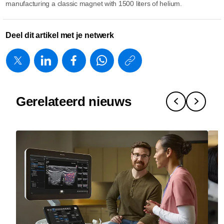
manufacturing a classic magnet with 1500 liters of helium.
Deel dit artikel met je netwerk
https://www.
w/about/ne
de-
Gerelateerd nieuws
weerbaarhe
van-
een-
mri-
tegenwoord
net-
zo-
belangrijk-