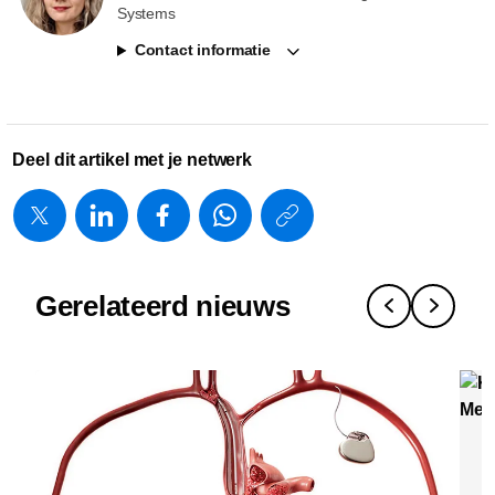
Systems
Contact informatie
Deel dit artikel met je netwerk
https://www.
w/about/new
en-
Gerelateerd nieuws
telegraaf-
ai-
ondersteun
cardiologen
van-
Pe
st-