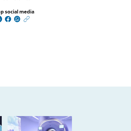
p social media
https://www.philips.nl/
w/about/news/archive
philips-
lanceert-
gemotoriseerde-
mobiele-
c-
boog-
de-
zenition-
90-
motorized-