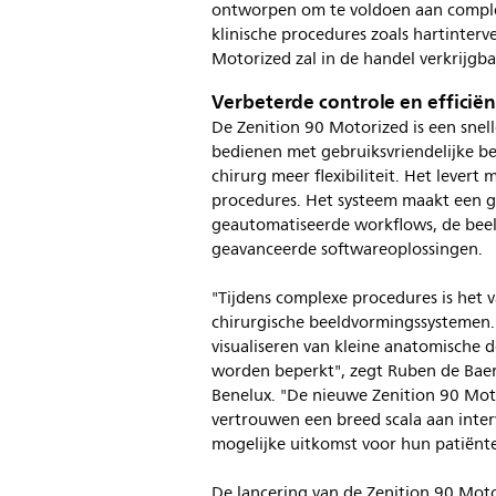
ontworpen om te voldoen aan comple
klinische procedures zoals hartinterv
Motorized zal in de handel verkrijgb
Verbeterde controle en effici
De Zenition 90 Motorized is een snell
bedienen met gebruiksvriendelijke be
chirurg meer flexibiliteit. Het lever
procedures. Het systeem maakt een gro
geautomatiseerde workflows, de bee
geavanceerde softwareoplossingen.
"Tijdens complexe procedures is het
chirurgische beeldvormingssystemen. D
visualiseren van kleine anatomische d
worden beperkt", zegt Ruben de Baer
Benelux. "De nieuwe Zenition 90 Mot
vertrouwen een breed scala aan interv
mogelijke uitkomst voor hun patiënte
De lancering van de Zenition 90 Moto