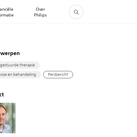
anciële
Over
ormatie
Philips
rwerpen
gestuurde therapie
ose en behandeling
Persbericht
ct