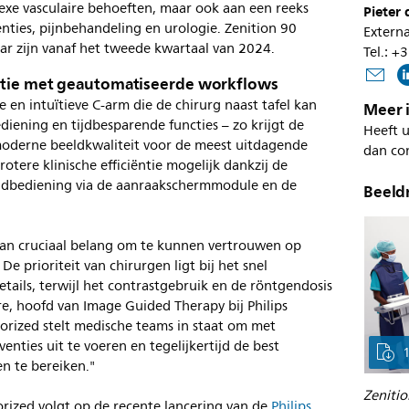
xe vasculaire behoeften, maar ook aan een reeks
Pieter
enties, pijnbehandeling en urologie. Zenition 90
Externa
aar zijn vanaf het tweede kwartaal van 2024.
Tel.: +
ëntie met geautomatiseerde workflows
e en intuïtieve C-arm die de chirurg naast tafel kan
Meer 
diening en tijdbesparende functies – zo krijgt de
Heeft u
t moderne beeldkwaliteit voor de meest uitdagende
dan co
tere klinische efficiëntie mogelijk dankzij de
ldbediening via de aanraakschermmodule en de
Beeld
 van cruciaal belang om te kunnen vertrouwen op
e prioriteit van chirurgen ligt bij het snel
etails, terwijl het contrastgebruik en de röntgendosis
e, hoofd van Image Guided Therapy bij Philips
orized stelt medische teams in staat om met
enties uit te voeren en tegelijkertijd de best
n te bereiken."
Zeniti
rized volgt op de recente lancering van de
Philips