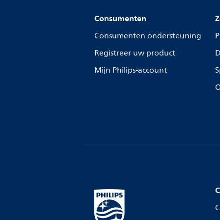
Consumenten
Z
Consumenten ondersteuning
P
Registreer uw product
D
Mijn Philips-account
S
O
C
C