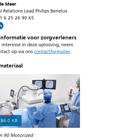
 de Meer
l Relations Lead Philips Benelux
31 6 25 26 90 65
informatie voor zorgverleners
 interesse in deze oplossing, neem
ntact op via ons
contactformulier
.
materiaal
186.0 KB
on 90 Motorized