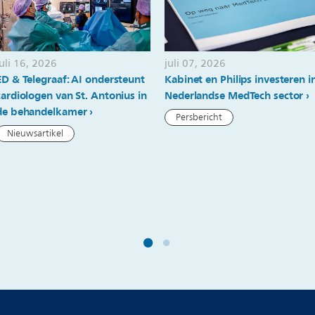
juli 16, 2026
juli 07, 2026
ED & Telegraaf: AI ondersteunt
Kabinet en Philips investeren i
cardiologen van St. Antonius in
Nederlandse MedTech sector
de behandelkamer
Persbericht
Nieuwsartikel