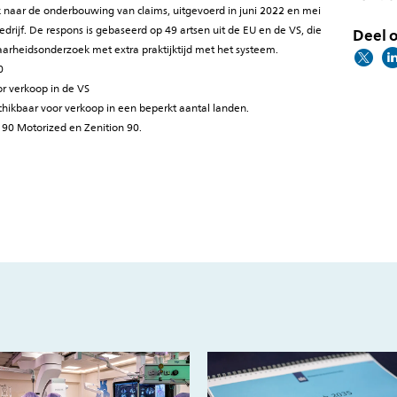
k naar de onderbouwing van claims, uitgevoerd in juni 2022 en mei
rijf. De respons is gebaseerd op 49 artsen uit de EU en de VS, die
Deel o
aarheidsonderzoek met extra praktijktijd met het systeem.
0
or verkoop in de VS
schikbaar voor verkoop in een beperkt aantal landen.
n 90 Motorized en Zenition 90.