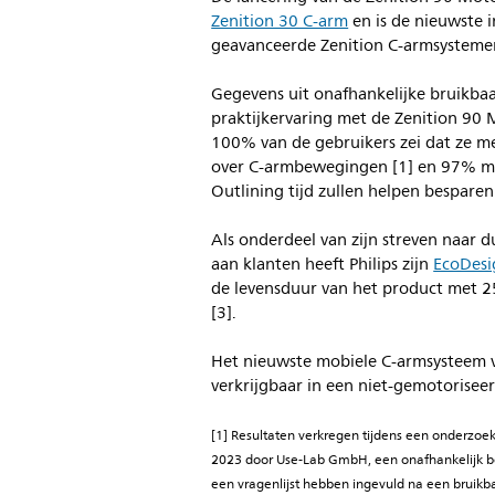
Zenition 30 C-arm
en is de nieuwste i
geavanceerde Zenition C-armsysteme
Gegevens uit onafhankelijke bruikba
praktijkervaring met de Zenition 90
100% van de gebruikers zei dat ze me
over C-armbewegingen [1] en 97% me
Outlining tijd zullen helpen besparen
Als onderdeel van zijn streven naar
aan klanten heeft Philips zijn
EcoDesi
de levensduur van het product met 2
[3].
Het nieuwste mobiele C-armsysteem va
verkrijgbaar in een niet-gemotoriseer
[1] Resultaten verkregen tijdens een onderzoe
2023 door Use-Lab GmbH, een onafhankelijk bed
een vragenlijst hebben ingevuld na een bruikb