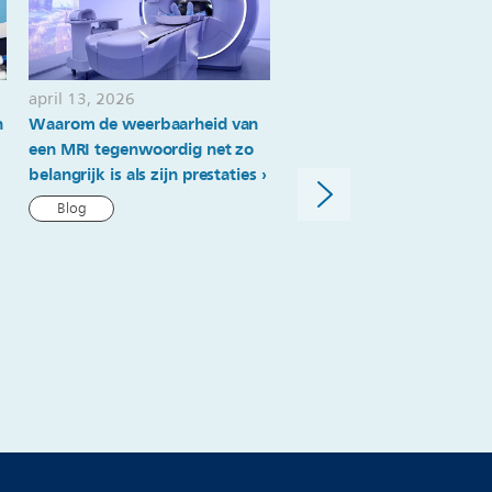
om-
chirurgen-
te-
helpen-
april 13, 2026
april 09, 2026
n
Waarom de weerbaarheid van
Philips lanceert IntraSight
hoogwaardige-
een MRI tegenwoordig net zo
om coronaire ingrepen te
zorg-
belangrijk is als zijn prestaties
vereenvoudigen en precis
te verbeteren
aan-
Blog
patienten-
Persbericht
te-
leveren.html