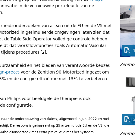
nnovatie in de vernieuwde portefeuille van de
n.
arheidsonderzoeken van artsen uit de EU en de VS met
 Motorized in gesimuleerde omgevingen laten zien dat
t de Table Side Operator volledige controle hebben
ldt dat workflowfuncties zoals Automatic Vascular
 tijdens procedures [2].
Zeniti
 duurzaamheid en het bieden van verantwoorde keuzes
gn-proces
voor de Zenition 90 Motorized ingezet om
5% en de energie-efficiëntie met 13% te verbeteren
n Philips voor beeldgeleide therapie is ook
de configuratie.
k naar de onderbouwing van claims, uitgevoerd in juni 2022 en mei
rijf. De respons is gebaseerd op 25 artsen uit de EU en de VS, die
aarheidsonderzoek met extra praktijktijd met het systeem.
Zeniti