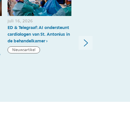
juli 16, 2026
juni 12, 2026
ED & Telegraaf: AI ondersteunt
Flevoziekenhuis neemt als
cardiologen van St. Antonius in
eerste ter wereld nieuwst
de behandelkamer
Philips CT-scanner in gebr
Nieuwsartikel
Persbericht
e