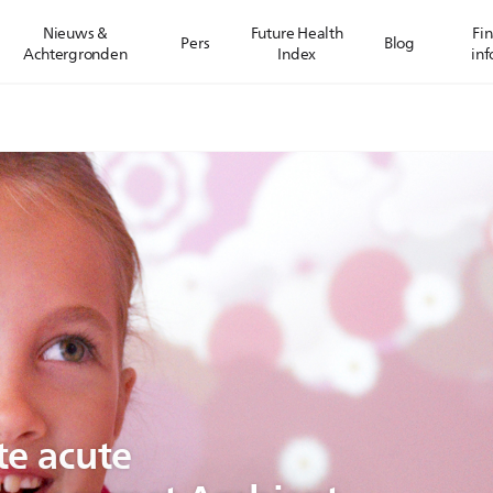
Nieuws &
Future Health
Fin
Pers
Blog
Achtergronden
Index
inf
te acute