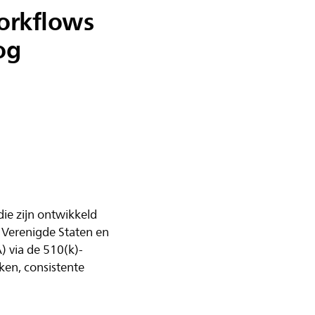
orkflows
og
ie zijn ontwikkeld
 Verenigde Staten en
 via de 510(k)-
ken, consistente