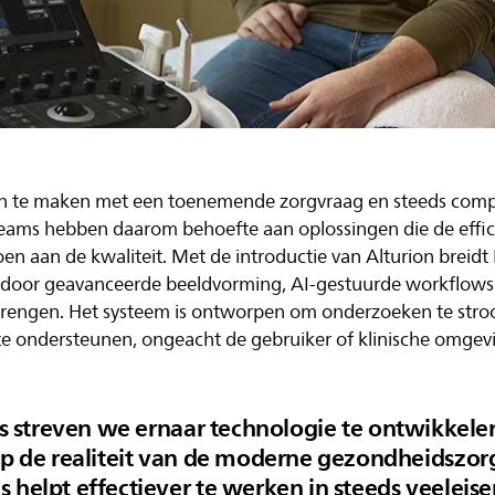
gen te maken met een toenemende zorgvraag en steeds comp
eams hebben daarom behoefte aan oplossingen die de effic
en aan de kwaliteit. Met de introductie van Alturion breidt P
it door geavanceerde beeldvorming, AI-gestuurde workflow
rengen. Het systeem is ontworpen om onderzoeken te stro
 te ondersteunen, ongeacht de gebruiker of klinische omgev
ips streven we ernaar technologie te ontwikkele
op de realiteit van de moderne gezondheidszor
 helpt effectiever te werken in steeds veeleis