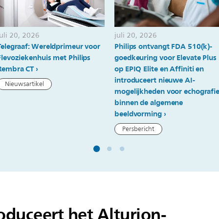
juli 20, 2026
juli 20, 2026
Telegraaf: Wereldprimeur voor
Philips ontvangt FDA 510(k)-
Flevoziekenhuis met Philips
goedkeuring voor Elevate Plus
Rembra CT
op EPIQ Elite en Affiniti en
introduceert nieuwe AI-
Nieuwsartikel
mogelijkheden voor echografi
binnen de algemene
beeldvorming
Persbericht
roduceert het Alturion-