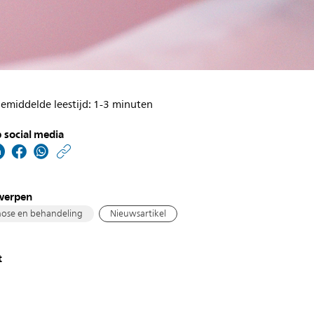
emiddelde leestijd: 1-3 minuten
 social media
https://www.philips.nl/
w/about/news/archive
nederlands-
werpen
eerste-
ose en behandeling
Nieuwsartikel
acute-
kinderbehandelkamer-
t
met-
ambient-