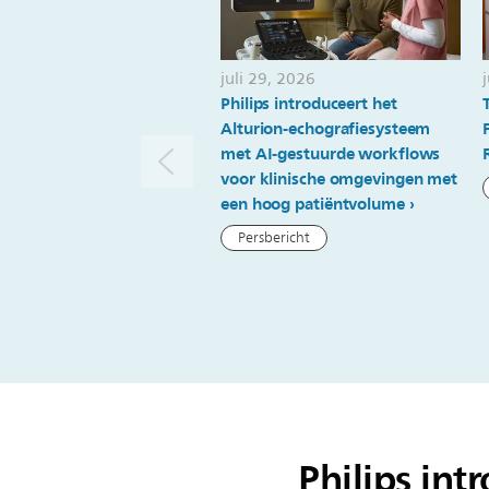
juli 29, 2026
Philips introduceert het
Alturion-echografiesysteem
met AI-gestuurde workflows
voor klinische omgevingen met
een hoog patiëntvolume
Persbericht
Philips int