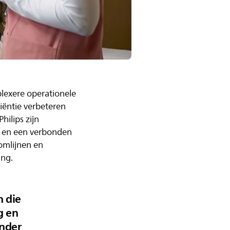
lexere operationele
iëntie verbeteren
hilips zijn
s en een verbonden
omlijnen en
ing.
n die
g en
ender