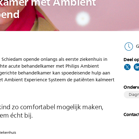
kamer met Ambient
pend
G
n Schiedam opende onlangs als eerste ziekenhuis in
Deel op
ichte acute behandelkamer met Philips Ambient
ngerichte behandelkamer kan spoedeisende hulp aan
et Ambient Experience Systeem de patiënten kalmeert
Onder
Diagn
 kind zo comfortabel mogelijk maken,
eem écht bij.
Contac
ziekenhuis