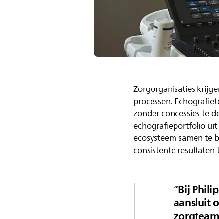
Zorgorganisaties krij
processen. Echografiet
zonder concessies te do
echografieportfolio u
ecosysteem samen te b
consistente resultaten
Bij Phil
aansluit 
zorgteams