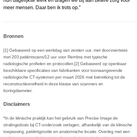
hun dagelijkse werk en dragen we bij aan betere zorg voor
meer mensen. Daar ben ik trots op.”
Bronnen
[1] Gebaseerd op een werkdag van zestien uur, met doorvoertests
met 203 patiëntscans/12 uur voor Rembra met typische
radiologische profielen en protocollen.[2] Gebaseerd op openbaar
beschikbare specificaties van fabrikanten voor toonaangevende
radiologische CT-systemen per maart 2026 met betrekking tot de
reconstructiesnelheid in deze klasse van scanners en
boringdiameter.
Disclaimers
*In de klinische praktijk kan het gebruik van Precise Image de
stralingsdosis bij CT-onderzoek verlagen, afhankelijk van de klinische
toepassing, patiëntgrootte en anatomische locatie. Overleg met een