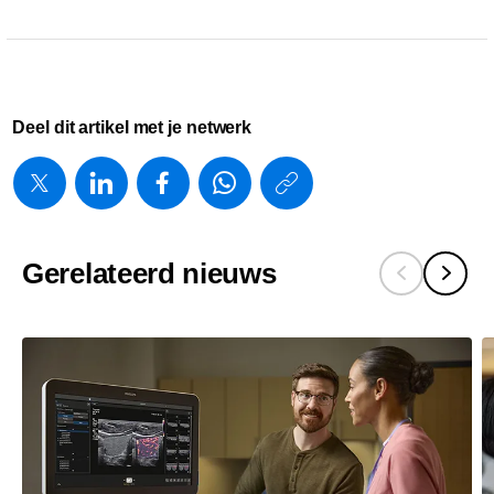
Deel dit artikel met je netwerk
https://www.
w/about/ne
neemt-
Gerelateerd nieuws
als-
eerste-
ter-
wereld-
nieuwste-
philips-
ct-