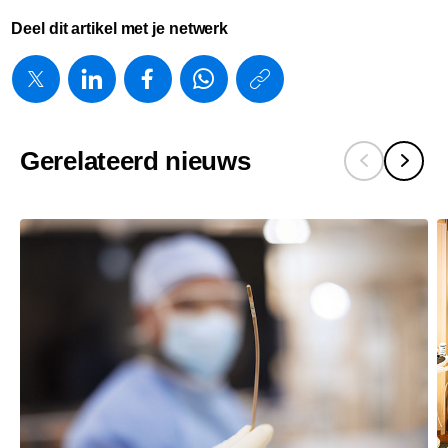
Deel dit artikel met je netwerk
https://www.
w/about/new
introduceer
Gerelateerd nieuws
flash-
ultrasound-
system-
5100-
poc-
voor-
point-
of-
care-