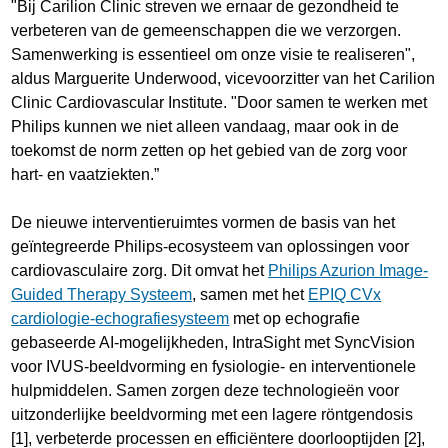
"Bij Carilion Clinic streven we ernaar de gezondheid te
verbeteren van de gemeenschappen die we verzorgen.
Samenwerking is essentieel om onze visie te realiseren",
aldus Marguerite Underwood, vicevoorzitter van het Carilion
Clinic Cardiovascular Institute. "Door samen te werken met
Philips kunnen we niet alleen vandaag, maar ook in de
toekomst de norm zetten op het gebied van de zorg voor
hart- en vaatziekten.”
De nieuwe interventieruimtes vormen de basis van het
geïntegreerde Philips-ecosysteem van oplossingen voor
cardiovasculaire zorg. Dit omvat het
Philips Azurion Image-
Guided Therapy Systeem
, samen met het
EPIQ CVx
cardiologie-echografiesysteem
met op echografie
gebaseerde AI-mogelijkheden, IntraSight met SyncVision
voor IVUS-beeldvorming en fysiologie- en interventionele
hulpmiddelen. Samen zorgen deze technologieën voor
uitzonderlijke beeldvorming met een lagere röntgendosis
[1], verbeterde processen en efficiëntere doorlooptijden [2],