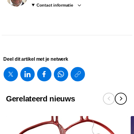
Contact informatie
Deel dit artikel met je netwerk
https://www.
w/about/new
clinic-
Gerelateerd nieuws
in-
virginia-
vs-
breidt-