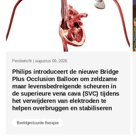
toegang-
tot-
hartzorg-
verder-
uit-
met-
nieuwste-
Persbericht | augustus 06, 2026
innovaties-
Philips introduceert de nieuwe Bridge
Plus Occlusion Balloon om zeldzame
van-
maar levensbedreigende scheuren in
philips.html
de superieure vena cava (SVC) tijdens
het verwijderen van elektroden te
helpen overbruggen en stabiliseren
Beeldgestuurde therapie