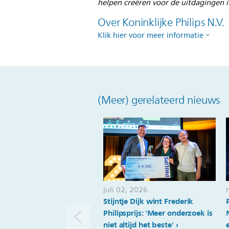
helpen creëren voor de uitdagingen 
Over Koninklijke Philips N.V.
Klik hier voor meer informatie
(Meer) gerelateerd nieuws
juli 02, 2026
Stijntje Dijk wint Frederik
Philipsprijs: 'Meer onderzoek is
niet altijd het beste'