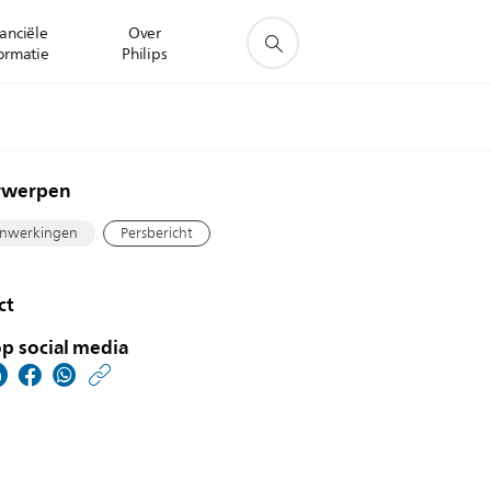
anciële
Over
ormatie
Philips
rwerpen
nwerkingen
Persbericht
ct
p social media
https://www.philips.nl/
w/about/news/archive
kunstwerk-
gerard-