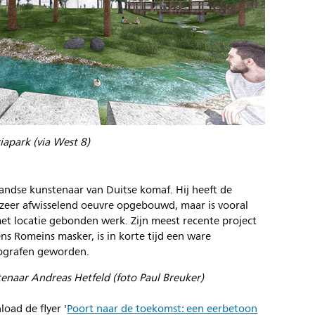
iapark (via West 8)
andse kunstenaar van Duitse komaf. Hij heeft de
 zeer afwisselend oeuvre opgebouwd, maar is vooral
 locatie gebonden werk. Zijn meest recente project
ns Romeins masker, is in korte tijd een ware
tografen geworden.
enaar Andreas Hetfeld (foto Paul Breuker)
oad de flyer '
Poort naar de toekomst: een eerbetoon