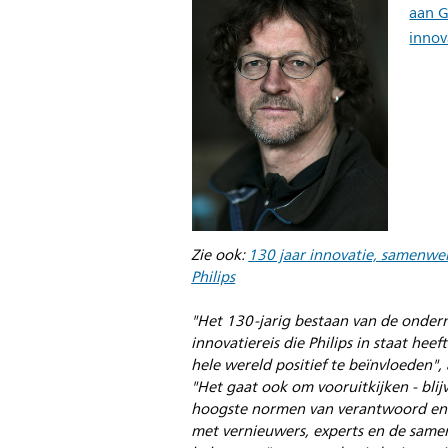
aan G
innov
Zie ook:
130 jaar innovatie, samenwer
Philips
"Het 130-jarig bestaan van de onder
innovatiereis die Philips in staat hee
hele wereld positief te beïnvloeden",
"Het gaat ook om vooruitkijken - bl
hoogste normen van verantwoord en
met vernieuwers, experts en de sam