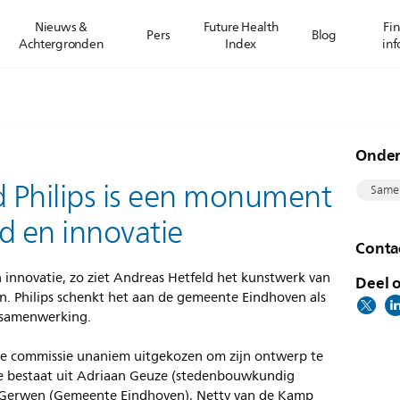
Nieuws &
Future Health
Fin
Pers
Blog
Achtergronden
Index
inf
Onde
 Philips is een monument
Same
d en innovatie
Conta
innovatie, zo ziet Andreas Hetfeld het kunstwerk van
Deel o
en. Philips schenkt het aan de gemeente Eindhoven als
 samenwerking.
tie commissie unaniem uitgekozen om zijn ontwerp te
sie bestaat uit Adriaan Geuze (stedenbouwkundig
n Gerwen (Gemeente Eindhoven), Netty van de Kamp