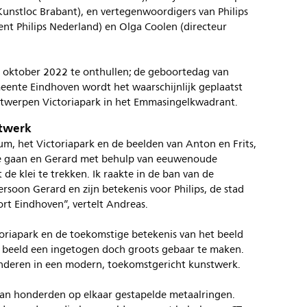
 Kunstloc Brabant), en vertegenwoordigers van Philips
nt Philips Nederland) en Olga Coolen (directeur
9 oktober 2022 te onthullen; de geboortedag van
meente Eindhoven wordt het waarschijnlijk geplaatst
ntwerpen Victoriapark in het Emmasingelkwadrant.
stwerk
m, het Victoriapark en de beelden van Anton en Frits,
 te gaan en Gerard met behulp van eeuwenoude
t de klei te trekken. Ik raakte in de ban van de
soon Gerard en zijn betekenis voor Philips, de stad
rt Eindhoven”, vertelt Andreas.
toriapark en de toekomstige betekenis van het beeld
 beeld een ingetogen doch groots gebaar te maken.
anderen in een modern, toekomstgericht kunstwerk.
an honderden op elkaar gestapelde metaalringen.