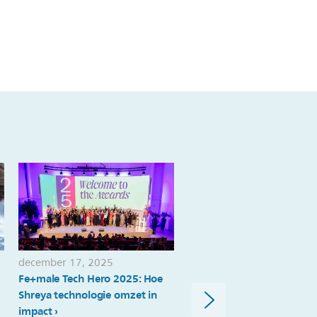
december 17, 2025
december 15, 2025
Fe+male Tech Hero 2025: Hoe
Fe+male Tech Hero 2025: 
Shreya technologie omzet in
Angelique Balguid wereld
impact
strijdt voor betere