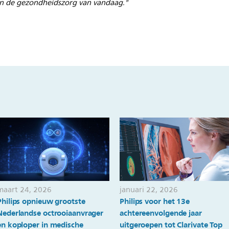
in de gezondheidszorg van vandaag."
maart 24, 2026
januari 22, 2026
Philips opnieuw grootste
Philips voor het 13e
Nederlandse octrooiaanvrager
achtereenvolgende jaar
en koploper in medische
uitgeroepen tot Clarivate Top