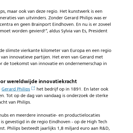
lips, maar ook van deze regio. Het kunstwerk is een
eraties van uitvinders. Zonder Gerard Philips was er
centra en geen Brainport Eindhoven. En nu is er zoveel
 moet worden gevierd!”, aldus Sylvia van Es, President
 de slimste vierkante kilometer van Europa en een regio
van innovatieve partijen. Het eren van Gerard met
voor de toekomst van innovatie en ondernemerschap in
voor wereldwijde innovatiekracht
e
Gerard Philips
het bedrijf op in 1891. En later ook
en. Tot op de dag van vandaag is onderzoek de sterke
cht van Philips.
ehubs en meerdere innovatie- en productielocaties
 is gevestigd in de regio Eindhoven - op de High Tech
t. Philips besteedt jaarlijks 1,8 miljard euro aan R&D,