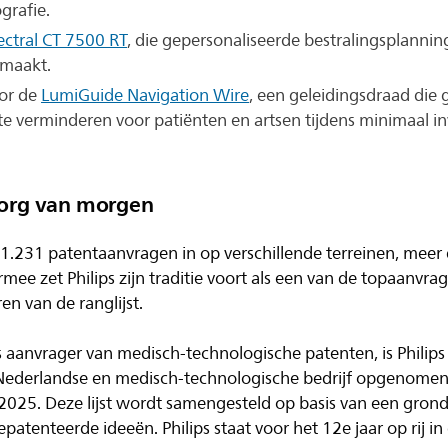
grafie.
ectral CT 7500 RT
, die gepersonaliseerde bestralingsplanni
 maakt.
or de
LumiGuide Navigation Wire
, een geleidingsdraad die 
te verminderen voor patiënten en artsen tijdens minimaal in
zorg van morgen
s 1.231 patentaanvragen in op verschillende terreinen, meer
rmee zet Philips zijn traditie voort als een van de topaanvra
n van de ranglijst.
ls aanvrager van medisch-technologische patenten, is Philip
Nederlandse en medisch-technologische bedrijf opgenomen i
2025. Deze lijst wordt samengesteld op basis van een grond
atenteerde ideeën. Philips staat voor het 12e jaar op rij in 