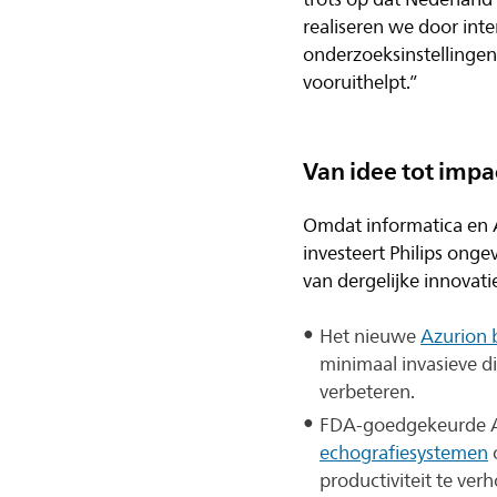
realiseren we door int
onderzoeksinstellingen
vooruithelpt.”
Van idee tot impa
Omdat informatica en A
investeert Philips ong
van dergelijke innovati
Het nieuwe
Azurion 
minimaal invasieve d
verbeteren.
FDA-goedgekeurde AI
echografiesystemen
productiviteit te ver