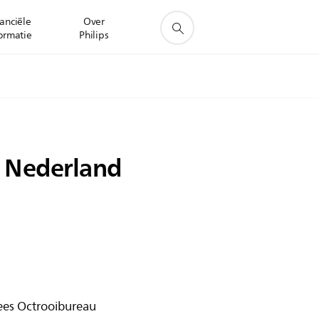
anciële
Over
ormatie
Philips
n Nederland
pees Octrooibureau