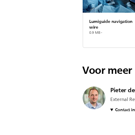
Lumiguide navigation
wire
0.9 MB -
Voor meer 
Pieter d
External Re
Contact i