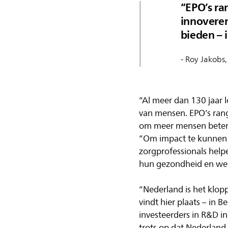
EPO’s ran
innovere
bieden – 
- Roy Jakobs,
“Al meer dan 130 jaar l
van mensen. EPO’s rangl
om meer mensen betere z
“Om impact te kunnen b
zorgprofessionals help
hun gezondheid en welz
“Nederland is het klop
vindt hier plaats – in 
investeerders in R&D in
trots op dat Nederland 