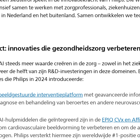
ensief samen te werken met zorgprofessionals, ziekenhuizen
 in Nederland en het buitenland. Samen ontwikkelen we te
ct: innovaties die gezondheidszorg verbetere
I steeds meer waarde creëren in de zorg – zowel in het ziek
eveer de helft van zijn R&D-investeringen in deze domeinen.
es die Philips in 2024 introduceerde:
beeldgestuurde interventieplatform
met geavanceerde info
iagnose en behandeling van beroertes en andere neurovasc
-hulpmiddelen die geïntegreerd zijn in de
EPIQ CVx en Affi
om cardiovasculaire beeldvorming te verbeteren en om de 
hogen. Philips versterkt hiermee zijn wereldwijde #1-positie