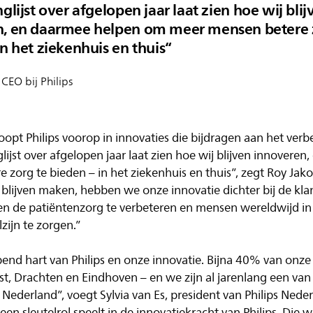
glijst over afgelopen jaar laat zien hoe wij blij
n, en daarmee helpen om meer mensen betere 
in het ziekenhuis en thuis
 CEO bij Philips
oopt Philips voorop in innovaties die bijdragen aan het verb
ijst over afgelopen jaar laat zien hoe wij blijven innovere
org te bieden – in het ziekenhuis en thuis”, zegt Roy Jakobs
lijven maken, hebben we onze innovatie dichter bij de kla
en de patiëntenzorg te verbeteren en mensen wereldwijd in 
ijn te zorgen.”
pend hart van Philips en onze innovatie. Bijna 40% van onz
Best, Drachten en Eindhoven – en we zijn al jarenlang een van
 Nederland”, voegt Sylvia van Es, president van Philips Neder
een sleutelrol speelt in de innovatiekracht van Philips. Die