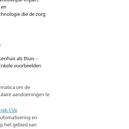
 en
chnologie die de zorg
n
enhuis als thuis –
 Enkele voorbeelden
rmatica om de
ulaire aandoeningen te
niti CVx
automatisering en
 op het gebied van