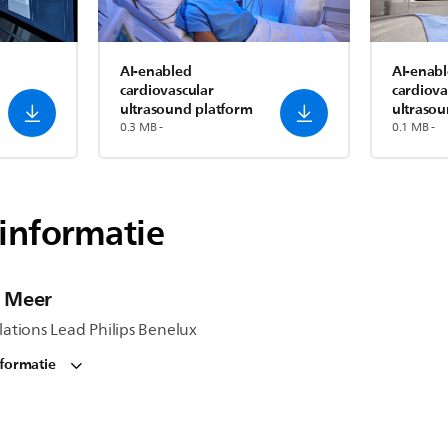
AI-enabled
AI-enab
cardiovascular
cardiova
ultrasound platform
ultrasou
0.3 MB -
0.1 MB -
informatie
e Meer
lations Lead Philips Benelux
nformatie