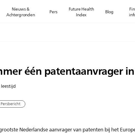
Nieuws &
Future Health
Fin
Pers
Blog
Achtergronden
Index
inf
mmer één patentaanvrager i
leestijd
Persbericht
 grootste Nederlandse aanvrager van patenten bij het Euro