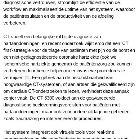
diagnostische vertrouwen, stroomlijnt de efficiëntie van de
workflow en maximaliseert de uptime van het systeem, waardoor
de patiëntresultaten en de productiviteit van de afdeling
verbeteren.
CT speelt een belangrijke rol bij de diagnose van
hartaandoeningen, en recent onderzoek wijst erop dat een 'CT
first'-strategie voor de triage van patiënten met pijn op de borst en
een niet-gediagnosticeerde coronaire hartziekte (ook wel
ischemische hartziekte genoemd) de patiëntenzorg zou kunnen
verbeteren door hen te helpen meer invasieve procedures te
vermijden [1]. Een gebrek aan de beschikbaarheid van
hoogwaardige CT-systemen, of aan artsen die gekwalificeerd zijn
om cardiale CT-onderzoeken te lezen, verhindert deze aanpak
echter vaak. De CT 5300 voldoet aan de geavanceerde
diagnostische beeldvormingsvereisten voor patiënten met
hartaandoeningen, maar ook voor andere uitdagende gebieden
zoals traumazorg en interveniërende procedures.
Het systeem integreert ook virtuele tools voor real-time
samenwerking en klinische/technische ondersteuning, die van