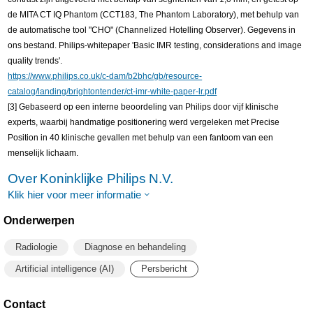
de MITA CT IQ Phantom (CCT183, The Phantom Laboratory), met behulp van
de automatische tool "CHO" (Channelized Hotelling Observer). Gegevens in
ons bestand. Philips-whitepaper 'Basic IMR testing, considerations and image
quality trends'.
https://www.philips.co.uk/c-dam/b2bhc/gb/resource-
catalog/landing/brightontender/ct-imr-white-paper-lr.pdf
[3] Gebaseerd op een interne beoordeling van Philips door vijf klinische
experts, waarbij handmatige positionering werd vergeleken met Precise
Position in 40 klinische gevallen met behulp van een fantoom van een
menselijk lichaam.
Over Koninklijke Philips N.V.
Klik hier voor meer informatie
Onderwerpen
Radiologie
Diagnose en behandeling
Artificial intelligence (AI)
Persbericht
Contact