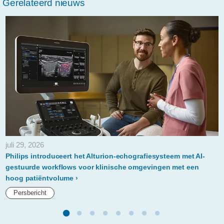
Gerelateerd nieuws
lanceert-
nieuwe-
op-
ai-
gebaseerde-
ct-
scanner-
op-
ecr2024-
juli 29, 2026
om-
Philips introduceert het Alturion-echografiesysteem met AI-
meer-
gestuurde workflows voor klinische omgevingen met een
hoog patiëntvolume
patienten-
Persbericht
een-
betrouwbare-