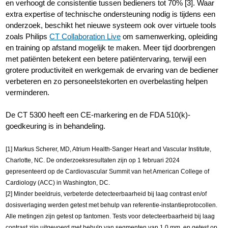
en verhoogt de consistentie tussen bedieners tot 70% [3]. Waar
extra expertise of technische ondersteuning nodig is tijdens een
onderzoek, beschikt het nieuwe systeem ook over virtuele tools
zoals Philips
CT Collaboration Live
om samenwerking, opleiding
en training op afstand mogelijk te maken. Meer tijd doorbrengen
met patiënten betekent een betere patiëntervaring, terwijl een
grotere productiviteit en werkgemak de ervaring van de bediener
verbeteren en zo personeelstekorten en overbelasting helpen
verminderen.
De CT 5300 heeft een CE-markering en de FDA 510(k)-
goedkeuring is in behandeling.
[1] Markus Scherer, MD, Atrium Health-Sanger Heart and Vascular Institute,
Charlotte, NC. De onderzoeksresultaten zijn op 1 februari 2024
gepresenteerd op de Cardiovascular Summit van het American College of
Cardiology (ACC) in Washington, DC.
[2] Minder beeldruis, verbeterde detecteerbaarheid bij laag contrast en/of
dosisverlaging werden getest met behulp van referentie-instantieprotocollen.
Alle metingen zijn getest op fantomen. Tests voor detecteerbaarheid bij laag
contrast zijn uitgevoerd met behulp van segmenten van 1,0 mm, en getest op