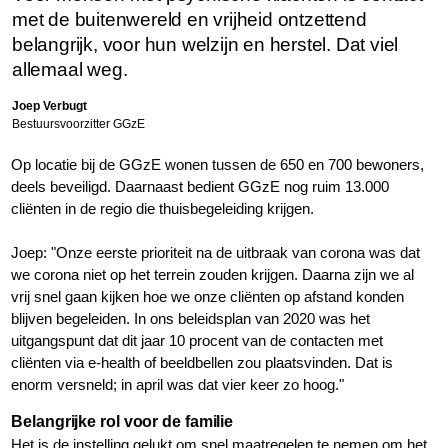
met de buitenwereld en vrijheid ontzettend
belangrijk, voor hun welzijn en herstel. Dat viel
allemaal weg.
Joep Verbugt
Bestuursvoorzitter GGzE
Op locatie bij de GGzE wonen tussen de 650 en 700 bewoners,
deels beveiligd. Daarnaast bedient GGzE nog ruim 13.000
cliënten in de regio die thuisbegeleiding krijgen.
Joep: "Onze eerste prioriteit na de uitbraak van corona was dat
we corona niet op het terrein zouden krijgen. Daarna zijn we al
vrij snel gaan kijken hoe we onze cliënten op afstand konden
blijven begeleiden. In ons beleidsplan van 2020 was het
uitgangspunt dat dit jaar 10 procent van de contacten met
cliënten via e-health of beeldbellen zou plaatsvinden. Dat is
enorm versneld; in april was dat vier keer zo hoog."
Belangrijke rol voor de familie
Het is de instelling gelukt om snel maatregelen te nemen om het