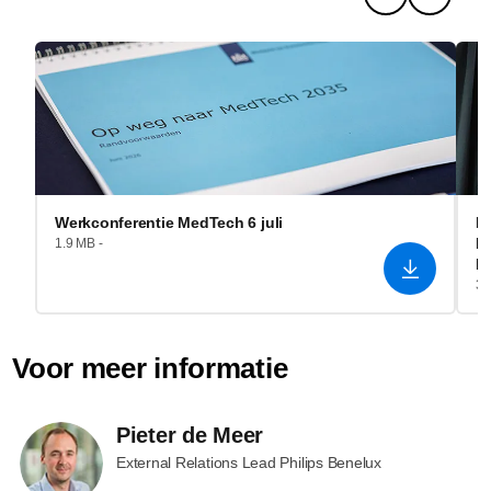
Werkconferentie MedTech 6 juli
I
He
1.9 MB -
R
3.
Voor meer informatie
Pieter de Meer
External Relations Lead Philips Benelux