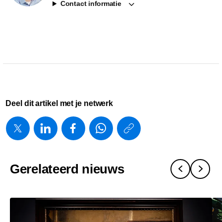
Contact informatie
Deel dit artikel met je netwerk
https://www.
w/about/ne
en-
Gerelateerd nieuws
philips-
investeren-
in-
nederlands