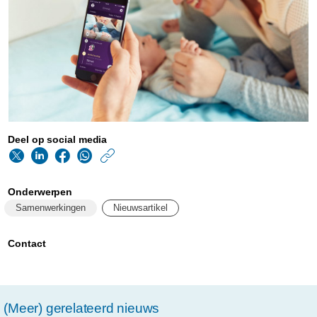
Deel op social media
https://www.philips.n
w/about/news/archi
Onderwerpen
elsevier-
Samenwerkingen
Nieuwsartikel
over-
philips-
Contact
van-
consumentenmerk-
(Meer) gerelateerd nieuws
naar-