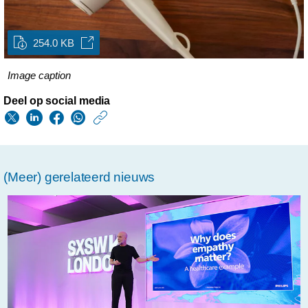
254.0 KB
Image caption
Deel op social media
https://www.philips.n
w/about/news/archi
philips-
(Meer) gerelateerd nieuws
introduceert-
innovatieve-
haarverzorgingspro
voor-
een-
gepersonaliseerde-