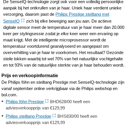
De SenseIQ-technologie zorgt ook voor een volledig persoonlijke
aanpak bij het ontkrullen van je haar. Uniek haar verdient unieke
verzorging, daarom past de
Philips Prestige steiltang met
SenseIQ
zich bij elke beweging aan jou aan. De actieve
digitale sensor meet de temperatuur van je haar meer dan 20.000
keer per stylingsessie zodat je elke keer weer een ervaring op
maat krijgt. Met de intelligente microprosessor wordt de
temperatuur voortdurend geanalyseerd en aangepast om
oververhitting van je haar te voorkomen. Het resultaat? Gezonde
steile lokken waarbij tot wel 70% van het natuurlijke vochtgehalte
en tot 93% van de natuurlijke sterkte van je haar behouden wordt.
Prijs en verkoopinformatie
De Philips föhn en steiltang Prestige met SenseIQ-technologie zijn
vanaf september online verkrijgbaar via de Philips webshop en
bol.com.
Philips föhn Prestige
BHD628/00 heeft een
adviesverkoopprijs van €129,99
Philips steiltang Prestige
BHS830/00 heeft een
adviesverkoopprijs van €129,99