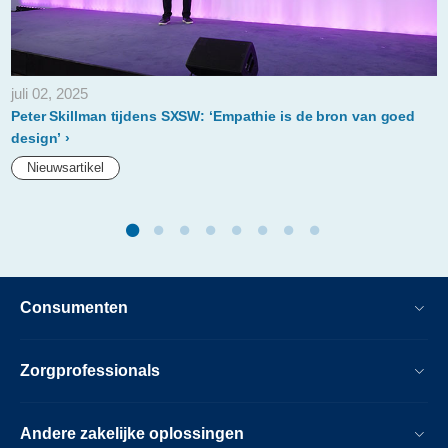
ervaring-
en-
glanzend-
juli 02, 2025
vochtrijk-
Peter Skillman tijdens SXSW: ‘Empathie is de bron van goed
en-
design’
gezond-
Nieuwsartikel
uitziend-
haar.html
Consumenten
Zorgprofessionals
Andere zakelijke oplossingen