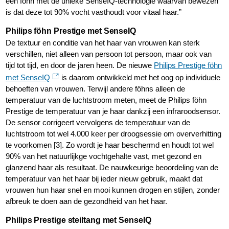
een föhn met de unieke SenseIQ-technologie waarvan bewezen
is dat deze tot 90% vocht vasthoudt voor vitaal haar.”
Philips föhn Prestige met SenseIQ
De textuur en conditie van het haar van vrouwen kan sterk
verschillen, niet alleen van persoon tot persoon, maar ook van
tijd tot tijd, en door de jaren heen. De nieuwe
Philips Prestige föhn
met SenseIQ
is daarom ontwikkeld met het oog op individuele
behoeften van vrouwen. Terwijl andere föhns alleen de
temperatuur van de luchtstroom meten, meet de Philips föhn
Prestige de temperatuur van je haar dankzij een infraroodsensor.
De sensor corrigeert vervolgens de temperatuur van de
luchtstroom tot wel 4.000 keer per droogsessie om oververhitting
te voorkomen [3]. Zo wordt je haar beschermd en houdt tot wel
90% van het natuurlijkge vochtgehalte vast, met gezond en
glanzend haar als resultaat. De nauwkeurige beoordeling van de
temperatuur van het haar bij ieder nieuw gebruik, maakt dat
vrouwen hun haar snel en mooi kunnen drogen en stijlen, zonder
afbreuk te doen aan de gezondheid van het haar.
Philips Prestige steiltang met SenseIQ