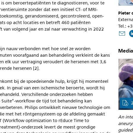
 is om beroertepatiënten te diagnosticeren, voor te
ventieruimte zonder dat een initieel CT- of MRI-
Pieter
, toekomstig, gerandomiseerd, gecontroleerd, open-
Externa
aats op acht locaties en betreft 460 patiënten
Tel.: +
lft van volgend jaar en zal naar verwachting in 2022
zijn nauw verbonden met hoe snel ze worden
Media
inuten voorafgaand aan behandeling verkleint de kans
n elk uur vertraging veroudert de hersenen met 3,6
rende hersenen [2].
nkomt bij de spoedeisende hulp, krijgt hij momenteel
k. In geval van een ischemische beroerte, wordt hij
 behandeld. Verschillende onderzoeken hebben
 Suite”-workflow de tijd tot behandeling kan
 verbeteren. Philips ontwikkelt nieuwe technologie om
die met het röntgensysteem op de afdeling gemaakt
An inte
 (Workflow optimization to rEduce Time to
aneury
Treatment)-onderzoek levert de meest grondige
guided