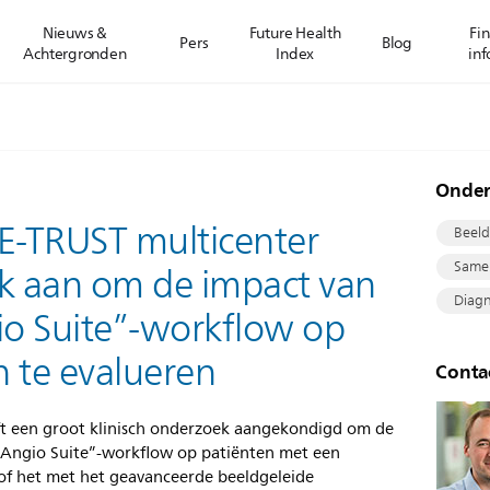
Nieuws &
Future Health
Fin
Pers
Blog
Achtergronden
Index
inf
Onde
WE-TRUST multicenter
Beeld
Same
ek aan om de impact van
Diagn
io Suite”-workflow op
n te evalueren
Conta
ft een groot klinisch onderzoek aangekondigd om de
o Angio Suite”-workflow op patiënten met een
of het met het geavanceerde beeldgeleide