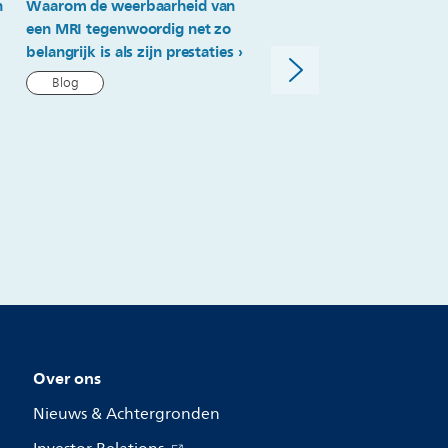
n
Waarom de weerbaarheid van
Philips lanceert IntraSight
een MRI tegenwoordig net zo
om coronaire ingrepen te
belangrijk is als zijn prestaties
vereenvoudigen en precis
te verbeteren
Blog
Persbericht
Over ons
Nieuws & Achtergronden