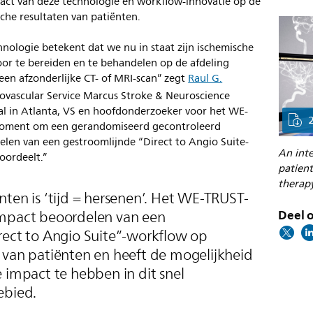
act van deze technologie en workflow-innovatie op de
che resultaten van patiënten.
hnologie betekent dat we nu in staat zijn ischemische
voor te bereiden en te behandelen op de afdeling
en afzonderlijke CT- of MRI-scan” zegt
Raul G.
ovascular Service Marcus Stroke & Neuroscience
al in Atlanta, VS en hoofdonderzoeker voor het WE-
 moment om een gerandomiseerd gecontroleerd
elen van een gestroomlijnde “Direct to Angio Suite-
An inte
oordeelt.”
patient
therap
ten is ‘tijd = hersenen’. Het WE-TRUST-
Deel o
impact beoordelen van een
rect to Angio Suite”-workflow op
 van patiënten en heeft de mogelijkheid
 impact te hebben in dit snel
ebied.