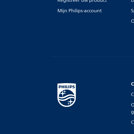
Registreer uw product
D
Mijn Philips-account
S
O
C
C
O
g
C