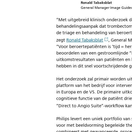
Ronald Tabaksblat
General Manager Image Guided 
“Met uitgebreid klinisch onderzoek 
behandelingsaanpak dat trombectomi
de triage en behandeling van beroer
zegt
Ronald Tabaksblat
, General M
“Voor beroertepatiënten is ‘tijd = h
beoordelen van een gestroomlijnde “
uitkomstresultaten van patiënten en 
hebben in dit snel voortschrijdende g
Het onderzoek zal primair worden ui
platform van het bedrijf voor interv
in Europa en de VS. De primaire uit
cognitieve functie van de patiënt dr
“Direct to Angio Suite”-workflow k
Philips levert een uniek portfolio va
voor met beeldvorming begeleide the
combineert met geavanceerde, proce