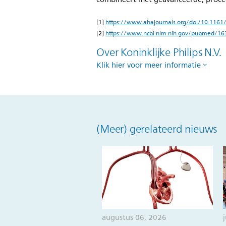
[1]
https://www.ahajournals.org/doi/10.11
[2]
https://www.ncbi.nlm.nih.gov/pubmed/1
Over Koninklijke Philips N.V.
Klik hier voor meer informatie
(Meer) gerelateerd nieuws
augustus 06, 2026