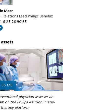
 de Meer
l Relations Lead Philips Benelux
31 6 25 26 90 65
 assets
2.55 MB
rventional physician assesses an
sm on the Philips Azurion image-
 therapy platform