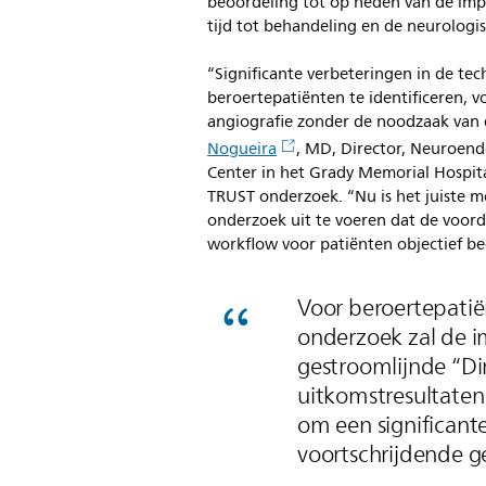
beoordeling tot op heden van de imp
tijd tot behandeling en de neurologis
“Significante verbeteringen in de tec
beroertepatiënten te identificeren, 
angiografie zonder de noodzaak van e
Nogueira
, MD, Director, Neuroend
Center in het Grady Memorial Hospit
TRUST onderzoek. “Nu is het juiste
onderzoek uit te voeren dat de voord
workflow voor patiënten objectief be
Voor beroertepatiën
onderzoek zal de 
gestroomlijnde “Di
uitkomstresultaten
om een significante
voortschrijdende g