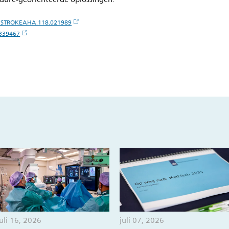
61/STROKEAHA.118.021989
6339467
juli 16, 2026
juli 07, 2026