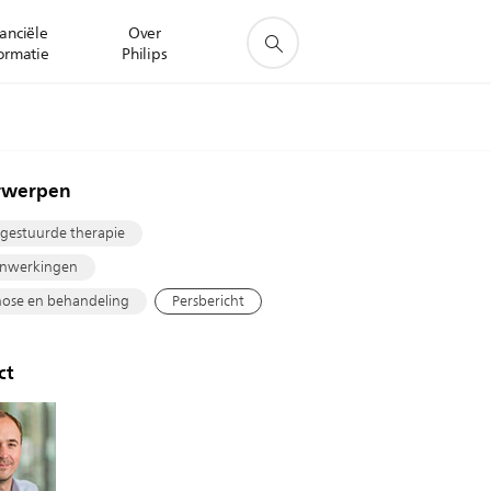
anciële
Over
ormatie
Philips
rwerpen
gestuurde therapie
nwerkingen
ose en behandeling
Persbericht
ct