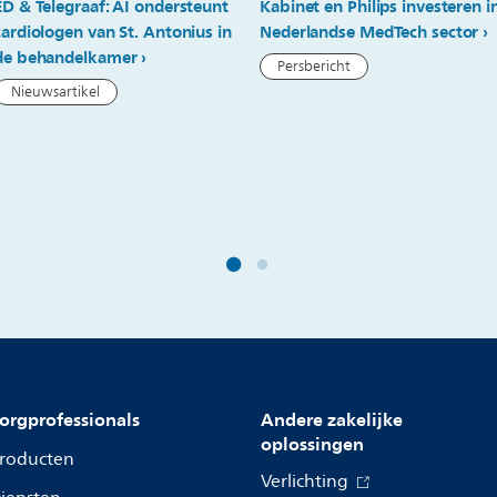
ED & Telegraaf: AI ondersteunt
Kabinet en Philips investeren i
cardiologen van St. Antonius in
Nederlandse MedTech sector
de behandelkamer
Persbericht
Nieuwsartikel
orgprofessionals
Andere zakelijke
oplossingen
roducten
Verlichting