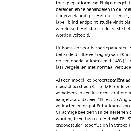
therapieplatform van Philips mogelijk
bereiden en te behandelen in de inter
onderzoek nodig is. Het multicenter
label, blind-endpoint-studie vindt pl
wereldwijd. Het start in de eerste he
worden voltooid.
Uitkomsten voor beroertepatiënten 
behandeld. Elke vertraging van 30 m
op een goede uitkomst met 14% [1] e
jaar vergeleken met normaal veroude
Als een mogelijke beroertepatiënt aa
meestal eerst een CT- of MRI-onderzoe
vervolgens in een interventieruimte
aangetoond dat een “Direct to Angio
verkorten en de patiëntuitkomst kan
CT-achtige beelden van de hersenen 
worden, te verbeteren. Het WE-TRUST
endovascular ReperfUsion in Stroke 