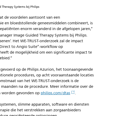
Therapy Systems bij Philips
dat de voordelen aantoont van een
e en bloedstollende geneesmiddelen combineert, is
tepatiënten enorm veranderd in de afgelopen jaren,”
anager Image Guided Therapy Systems bij Philips.
ersenen’. Het WE-TRUST-onderzoek zal de impact
Direct to Angio Suite”-workflow op
heeft de mogelijkheid om een significante impact te
ebied.”
tgevoerd op de Philips Azurion, het toonaangevende
entionele procedures, op acht vooraanstaande locaties
komstmaat van het WE-TRUST-onderzoek is de
ie maanden na de procedure. Meer informatie over de
an worden gevonden op
philips.com/dtas
.
n systemen, slimme apparaten, software en diensten
rapie die het verstrekken aan zorgaanbieders
dure-georiënteerde oplossingen.