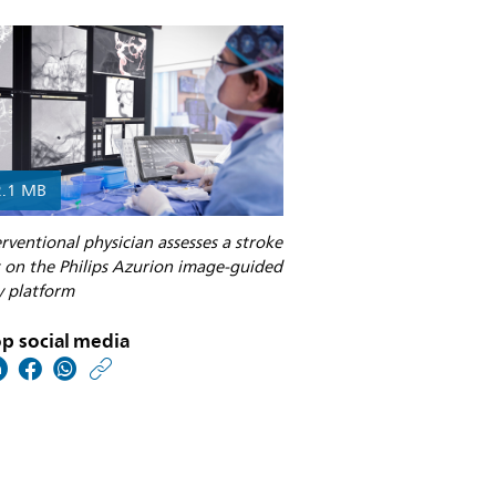
2.1 MB
rventional physician assesses a stroke
 on the Philips Azurion image-guided
y platform
p social media
https://www.philips.nl/
w/about/news/archive
philips-
kondigt-