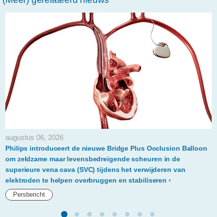
reikt-
eerste-
ziedses-
des-
plantes-
philipsprijs-
uit-
om-
innovatief-
augustus 06, 2026
onderzoek-
Philips introduceert de nieuwe Bridge Plus Occlusion Balloon
in-
om zeldzame maar levensbedreigende scheuren in de
superieure vena cava (SVC) tijdens het verwijderen van
de-
elektroden te helpen overbruggen en stabiliseren
interventie-
Persbericht
radiologie-