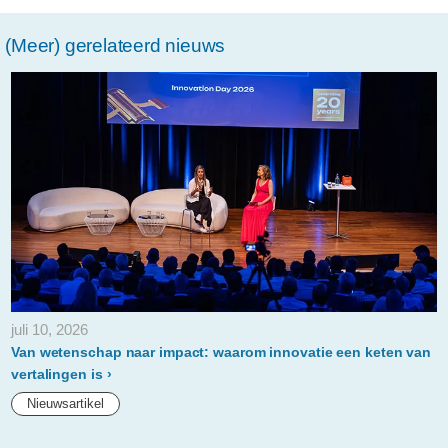
vascular-
(Meer) gerelateerd nieuws
institute-
met-
technologie-
van-
philips.html
juli 10, 2026
Van wetenschap naar impact: waarom innovatie een keten van
vertalingen is
Nieuwsartikel