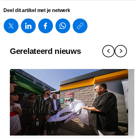
Deel dit artikel met je netwerk
https://www.
w/about/new
wetenscha
Gerelateerd nieuws
naar-
impact-
waarom-
innovatie-
een-
keten-
van-
vertalingen
is.html