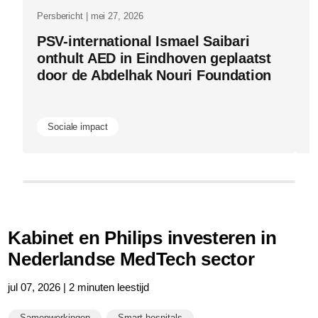
Persbericht | mei 27, 2026
Pe
PSV-international Ismael Saibari
P
onthult AED in Eindhoven geplaatst
v
door de Abdelhak Nouri Foundation
i
m
Sociale impact
Kabinet en Philips investeren in
Nederlandse MedTech sector
jul 07, 2026 | 2 minuten leestijd
Samenwerkingen
Smart hospitals