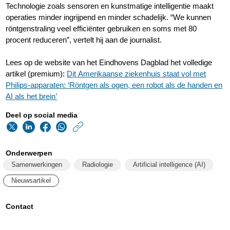
Technologie zoals sensoren en kunstmatige intelligentie maakt
operaties minder ingrijpend en minder schadelijk. “We kunnen
röntgenstraling veel efficiënter gebruiken en soms met 80
procent reduceren”, vertelt hij aan de journalist.
Lees op de website van het Eindhovens Dagblad het volledige
artikel (premium):
Dit Amerikaanse ziekenhuis staat vol met
Philips-apparaten: ‘Röntgen als ogen, een robot als de handen en
AI als het brein’
Deel op social media
https://www.philips.n
w/about/news/archi
Onderwerpen
ed-
Samenwerkingen
Radiologie
Artificial intelligence (AI)
bezoekt-
Nieuwsartikel
miami-
cardiac-
Contact
and-