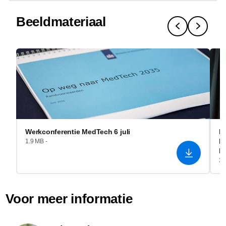
Beeldmateriaal
Werkconferentie MedTech 6 juli
I
He
1.9 MB -
R
3.
Voor meer informatie