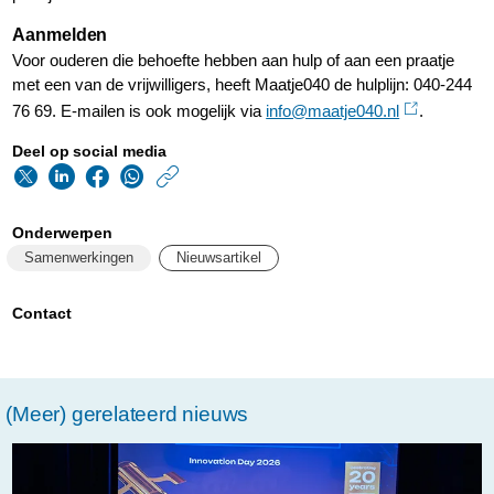
Aanmelden
Voor ouderen die behoefte hebben aan hulp of aan een praatje
met een van de vrijwilligers, heeft Maatje040 de hulplijn: 040-244
76 69. E-mailen is ook mogelijk via
info@maatje040.nl
.
Deel op social media
https://www.philips.n
w/about/news/archi
Onderwerpen
philips-
Samenwerkingen
Nieuwsartikel
vrijwilligers-
helpen-
Contact
ouderen-
met-
(Meer) gerelateerd nieuws
dagelijkse-
klusjes.html