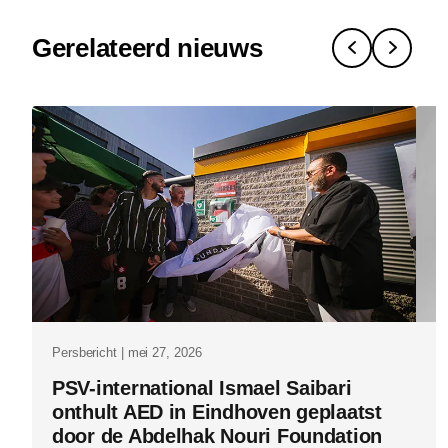
wetenscha
Gerelateerd nieuws
naar-
impact-
waarom-
innovatie-
een-
keten-
van-
vertalingen
is.html
Persbericht | mei 27, 2026
Pe
PSV-international Ismael Saibari
P
onthult AED in Eindhoven geplaatst
v
door de Abdelhak Nouri Foundation
i