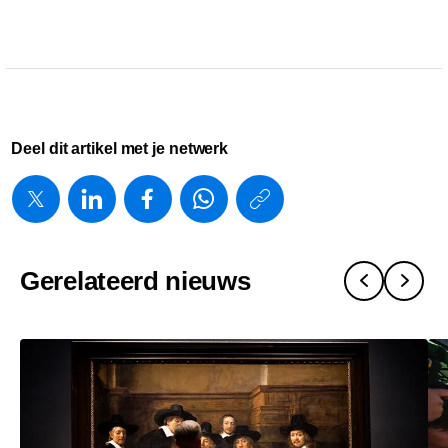
Deel dit artikel met je netwerk
https://www.
w/about/ne
en-
Gerelateerd nieuws
philips-
investeren-
in-
nederlands
medtech-
sector.html