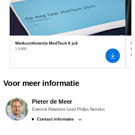
Werkconferentie MedTech 6 juli
I
He
1.9 MB -
R
3.
Voor meer informatie
Pieter de Meer
External Relations Lead Philips Benelux
Contact informatie