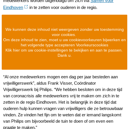
medewerkers worden uitgenodigd om zich via
Samen voor
Eindhoven
in te zetten voor ouderen in de regio.
We kunnen deze inhoud niet weergeven zonder uw toestemming
voor cookies.
Om deze inhoud te zien, moet u uw cookievoorkeuren bijwerken en
het volgende type accepteren Voorkeurscookies
Klik hier om uw cookie-instellingen te bekijken en aan te passen.
Dank u.
“Al onze medewerkers mogen een dag per jaar besteden aan
vrijwilligerswerk”, aldus Frank Visser, Coördinator
Vrijwilligerswerk bij Philips. “We hebben besloten om in deze tijd
van coronacrisis alle medewerkers vrij te maken om zich in te
zetten in de regio Eindhoven. Het is belangrijk in deze tijd dat
ouderen hulp kunnen vragen van vrijwilligers die ze betrouwbaar
vinden. Ze vinden het fijn om te weten dat er iemand langskomt
van Philips om bijvoorbeeld de tuin te doen of om even een
praatje te maken.”