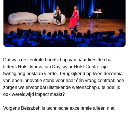
Dat was de centrale boodschap van haar fireside chat
tijdens Holst Innovation Day, waar Holst Centre zijn
twintigjarig bestaan vierde. Terugkijkend op twee decennia
van open innovatie stond voor haar één vraag centraal: hoe
zorgen we ervoor dat uitstekende wetenschap uiteindelijk
ook wereldwijd impact maakt?
Volgens Betsabeh is technische excellentie alleen niet
voldoende. “Technical brilliance without the rigor to bring it
to scale is an intellectual achievement, not an industrial
one.” Die filosofie past naadloos bij Holst Centre. Het