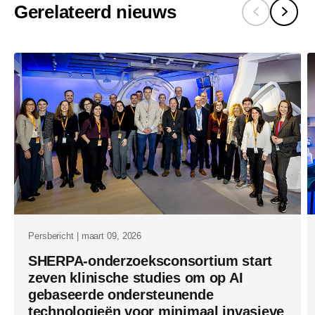
Gerelateerd nieuws
ai-
driven-
solutions-
for-
cardiology-
at-
the-
esc-
congress-
2025.html
Persbericht | maart 09, 2026
SHERPA-onderzoeksconsortium start
zeven klinische studies om op AI
gebaseerde ondersteunende
technologieën voor minimaal invasieve