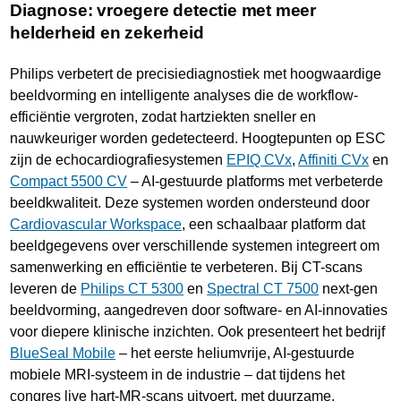
Diagnose: vroegere detectie met meer
helderheid en zekerheid
Philips verbetert de precisiediagnostiek met hoogwaardige
beeldvorming en intelligente analyses die de workflow-
efficiëntie vergroten, zodat hartziekten sneller en
nauwkeuriger worden gedetecteerd. Hoogtepunten op ESC
zijn de echocardiografiesystemen
EPIQ CVx
,
Affiniti CVx
en
Compact 5500 CV
– AI-gestuurde platforms met verbeterde
beeldkwaliteit. Deze systemen worden ondersteund door
Cardiovascular Workspace
, een schaalbaar platform dat
beeldgegevens over verschillende systemen integreert om
samenwerking en efficiëntie te verbeteren. Bij CT-scans
leveren de
Philips CT 5300
en
Spectral CT 7500
next-gen
beeldvorming, aangedreven door software- en AI-innovaties
voor diepere klinische inzichten. Ook presenteert het bedrijf
BlueSeal Mobile
– het eerste heliumvrije, AI-gestuurde
mobiele MRI-systeem in de industrie – dat tijdens het
congres live hart-MR-scans uitvoert, met duurzame,