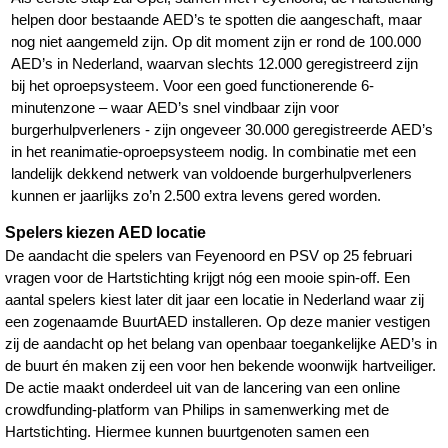
helpen door bestaande AED’s te spotten die aangeschaft, maar
nog niet aangemeld zijn. Op dit moment zijn er rond de 100.000
AED’s in Nederland, waarvan slechts 12.000 geregistreerd zijn
bij het oproepsysteem. Voor een goed functionerende 6-
minutenzone – waar AED’s snel vindbaar zijn voor
burgerhulpverleners - zijn ongeveer 30.000 geregistreerde AED’s
in het reanimatie-oproepsysteem nodig. In combinatie met een
landelijk dekkend netwerk van voldoende burgerhulpverleners
kunnen er jaarlijks zo’n 2.500 extra levens gered worden.
Spelers kiezen AED locatie
De aandacht die spelers van Feyenoord en PSV op 25 februari
vragen voor de Hartstichting krijgt nóg een mooie spin-off. Een
aantal spelers kiest later dit jaar een locatie in Nederland waar zij
een zogenaamde BuurtAED installeren. Op deze manier vestigen
zij de aandacht op het belang van openbaar toegankelijke AED’s in
de buurt én maken zij een voor hen bekende woonwijk hartveiliger.
De actie maakt onderdeel uit van de lancering van een online
crowdfunding-platform van Philips in samenwerking met de
Hartstichting. Hiermee kunnen buurtgenoten samen een