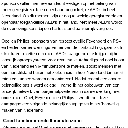
sponsors willen hiermee aandacht vestigen op het belang van
meer geregistreerde en openbaar toegankelijke AED's in heel
Nederland. Op dit moment zijn er nog te weinig geregistreerde en
openbaar toegankelijke AED’s in het land. Met meer AED’s wordt
de overlevingskans bij een hartstilstand aanzienlijk vergroot.
Opel en Philips, sponsors van respectievelijk Feyenoord en PSV
en beiden samenwerkingspartner van de Hartstichting, gaan zich
structureel inzetten om meer AED’s aangemeld te krijgen bij het
landelijk oproepsysteem voor reanimatie. Achterliggend doel is om
van Nederland een 6-minutenzone te maken, zodat mensen met
een hartstilstand buiten het ziekenhuis in heel Nederland binnen 6
minuten kunnen worden gereanimeerd. Nadat recent een andere
belangrijke basis werd gelegd – namelijk het opbouwen van een
landelijk netwerk van burgerhulpverleners in samenwerking met
onder meer Opel, Feyenoord en Philips – wordt met deze
campagne een volgende belangrijke stap gezet in het ‘hartveilig’
maken van Nederland.
Goed functionerende 6-minutenzone
Als eerste stap zal Opel, samen met Feyenoord, de Hartstichting