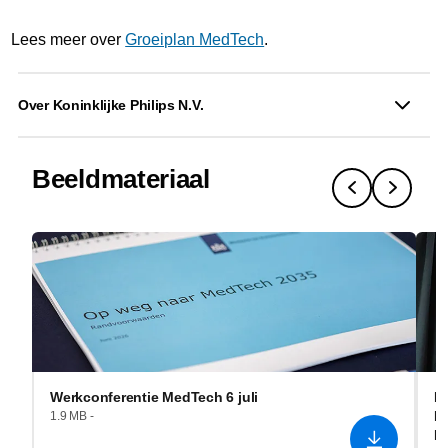
Lees meer over
Groeiplan MedTech
.
Over Koninklijke Philips N.V.
Beeldmateriaal
Werkconferentie MedTech 6 juli
I
He
1.9 MB -
R