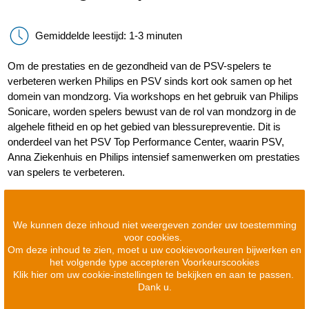
Gemiddelde leestijd: 1-3 minuten
Om de prestaties en de gezondheid van de PSV-spelers te
verbeteren werken Philips en PSV sinds kort ook samen op het
domein van mondzorg. Via workshops en het gebruik van Philips
Sonicare, worden spelers bewust van de rol van mondzorg in de
algehele fitheid en op het gebied van blessurepreventie. Dit is
onderdeel van het PSV Top Performance Center, waarin PSV,
Anna Ziekenhuis en Philips intensief samenwerken om prestaties
van spelers te verbeteren.
We kunnen deze inhoud niet weergeven zonder uw toestemming
voor cookies.
Om deze inhoud te zien, moet u uw cookievoorkeuren bijwerken en
het volgende type accepteren Voorkeurscookies
Klik hier om uw cookie-instellingen te bekijken en aan te passen.
Dank u.