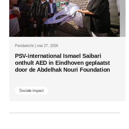
keten-
van-
vertalingen
is.html
Persbericht | mei 27, 2026
Pe
PSV-international Ismael Saibari
P
onthult AED in Eindhoven geplaatst
v
door de Abdelhak Nouri Foundation
i
m
Sociale impact