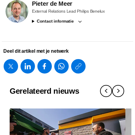
Pieter de Meer
External Relations Lead Philips Benelux
Contact informatie
Deel dit artikel met je netwerk
https://www.
w/about/new
wetenscha
Gerelateerd nieuws
naar-
impact-
waarom-
innovatie-
een-