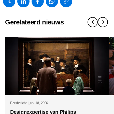
w/about/ne
en-
Gerelateerd nieuws
philips-
investeren-
in-
nederlands
medtech-
sector.html
Persbericht | juni 18, 2026
Designexpertise van Philips