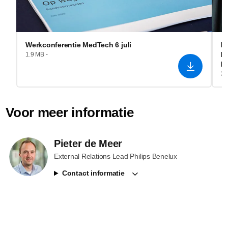
Werkconferentie MedTech 6 juli
I
He
1.9 MB -
R
3.
Voor meer informatie
Pieter de Meer
External Relations Lead Philips Benelux
Contact informatie