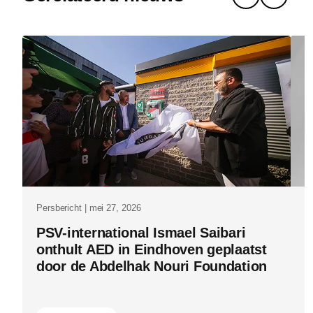
impact-
waarom-
innovatie-
een-
keten-
van-
vertalingen
is.html
Persbericht | mei 27, 2026
Pe
PSV-international Ismael Saibari
P
onthult AED in Eindhoven geplaatst
v
door de Abdelhak Nouri Foundation
i
m