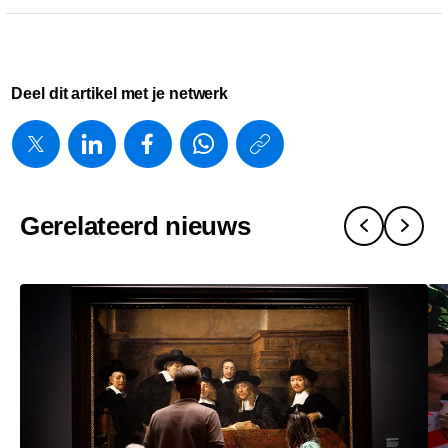
Deel dit artikel met je netwerk
https://www.
w/about/ne
en-
Gerelateerd nieuws
philips-
investeren-
in-
nederlands
medtech-
sector.html