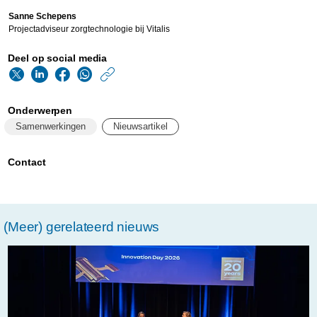
Sanne Schepens
Projectadviseur zorgtechnologie bij Vitalis
Deel op social media
https://www.philips.n
w/about/news/archi
Onderwerpen
een-
Samenwerkingen
Nieuwsartikel
praatje-
met-
Contact
zorgrobot-
sara-
(Meer) gerelateerd nieuws
helpt-
tegen-
de-
eenzaamheid.html