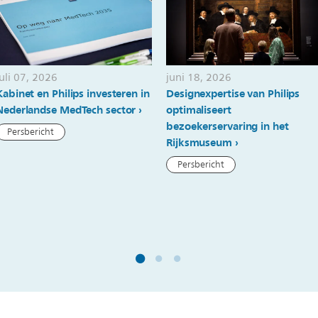
juli 07, 2026
juni 18, 2026
Kabinet en Philips investeren in
Designexpertise van Philips
Nederlandse MedTech sector
optimaliseert
bezoekerservaring in het
Persbericht
Rijksmuseum
Persbericht