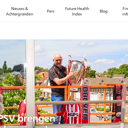
Nieuws &
Future Health
Fin
Pers
Blog
Achtergronden
Index
inf
 PSV brengen