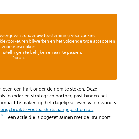
weergeven zonder uw toestemming voor cookies.
kievoorkeuren bijwerken en het volgende type accepteren
Voorkeurscookies
instellingen te bekijken en aan te passen.
Dank u.
 even een hart onder de riem te steken. Deze
ls founder en strategisch partner, past binnen het
 impact te maken op het dagelijkse leven van inwoners
k
ongebruikte voetbalshirts aangepast om als
– een actie die is opgezet samen met de Brainport-