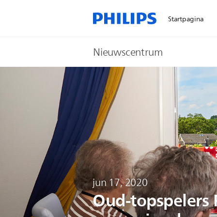
Startpagina
Nieuwscentrum
jun 17, 2020
Oud-topspelers