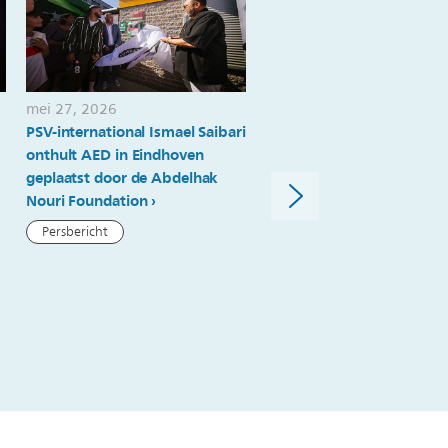
mei 27, 2026
mei 22, 2026
PSV-international Ismael Saibari
PSV Brainport
onthult AED in Eindhoven
Scholenchallenge: onbeva
geplaatst door de Abdelhak
ideeën voor echte uitdagi
Nouri Foundation
Nieuwsartikel
Persbericht