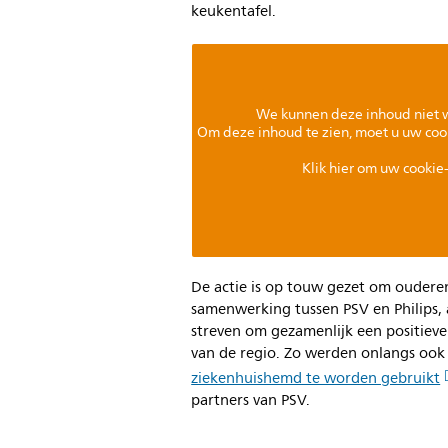
keukentafel.
We kunnen deze inhoud niet 
Om deze inhoud te zien, moet u uw coo
Klik hier om uw cookie-
De actie is op touw gezet om ouderen
samenwerking tussen PSV en Philips, a
streven om gezamenlijk een positieve
van de regio. Zo werden onlangs oo
ziekenhuishemd te worden gebruikt
partners van PSV.