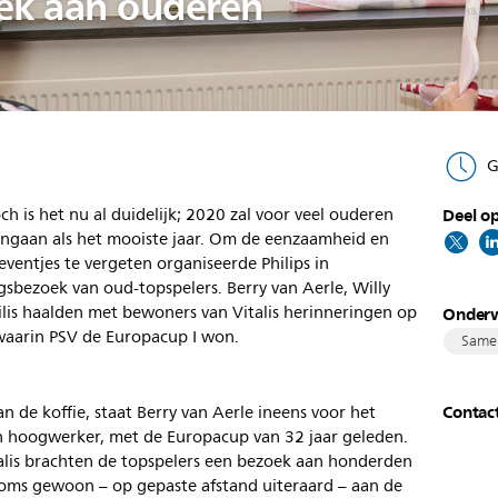
ek aan ouderen
G
h is het nu al duidelijk; 2020 zal voor veel ouderen
Deel op
ingaan als het mooiste jaar. Om de eenzaamheid en
ventjes te vergeten organiseerde Philips in
sbezoek van oud-topspelers. Berry van Aerle, Willy
ilis haalden met bewoners van Vitalis herinneringen op
Onder
waarin PSV de Europacup I won.
Same
Contac
an de koffie, staat Berry van Aerle ineens voor het
n hoogwerker, met de Europacup van 32 jaar geleden.
italis brachten de topspelers een bezoek aan honderden
oms gewoon – op gepaste afstand uiteraard – aan de