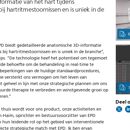
ormatie van het hart tijdens
ij hartritmestoornissen en is uniek in de
D biedt gedetailleerde anatomische 3D-informatie
s bij hartritmestoornissen en is uniek in de branche”,
ips. “De technologie heef het potentieel om tegemoet
lde behoefte om de behandeling in real-time te
e beperkingen van de huidige standaardprocedures,
me versterkt ons vermogen om het leven van
gt geheel in lijn met onze strategische plannen om ons
tuurde therapie te verbreden en winstgevende groei op
eren.”
Deel o
e thuis wordt voor ons product, onze activiteiten en
n-Haim, oprichter en bestuursvoorzitter van EPD
en hun leidende rol op het gebied van interventionele
fecte strategische match met EPD. Ik ben ervan