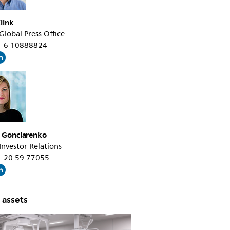
link
 Global Press Office
31 6 10888824
a Gonciarenko
 Investor Relations
31 20 59 77055
 assets