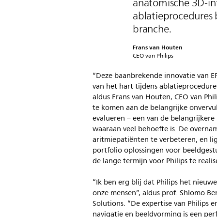
anatomische 3D-inf
ablatieprocedures b
branche.
Frans van Houten
CEO van Philips
“Deze baanbrekende innovatie van EP
van het hart tijdens ablatieprocedure
aldus Frans van Houten, CEO van Phil
te komen aan de belangrijke onvervu
evalueren – een van de belangrijker
waaraan veel behoefte is. De overna
aritmiepatiënten te verbeteren, en li
portfolio oplossingen voor beeldges
de lange termijn voor Philips te realis
“Ik ben erg blij dat Philips het nieuw
onze mensen”, aldus prof. Shlomo Be
Solutions. “De expertise van Philips 
navigatie en beeldvorming is een per