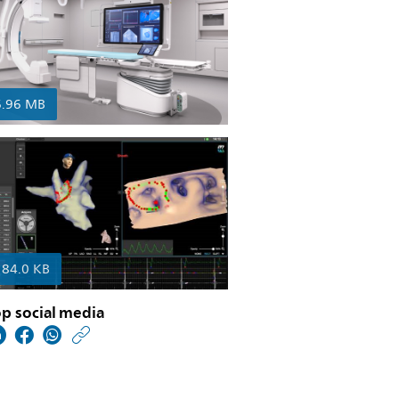
6.96 MB
184.0 KB
p social media
https://www.philips.nl/
w/about/news/archive
philips-