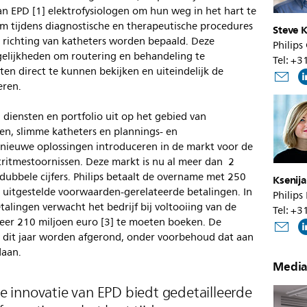
an EPD [1] elektrofysiologen om hun weg in het hart te
m tijdens diagnostische en therapeutische procedures
Steve K
en richting van katheters worden bepaald. Deze
Philips
elijkheden om routering en behandeling te
Tel: +
en direct te kunnen bekijken en uiteindelijk de
teren.
 diensten en portfolio uit op het gebied van
en, slimme katheters en plannings- en
f nieuwe oplossingen introduceren in de markt voor de
ritmestoornissen. Deze markt is nu al meer dan 2
dubbele cijfers. Philips betaalt de overname met 250
Ksenij
 uitgestelde voorwaarden-gerelateerde betalingen. In
Philips
alingen verwacht het bedrijf bij voltooiing van de
Tel: +
veer 210 miljoen euro [3] te moeten boeken. De
uli dit jaar worden afgerond, onder voorbehoud dat aan
ldaan.
Media
 innovatie van EPD biedt gedetailleerde