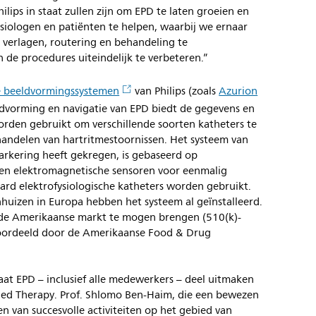
ilips in staat zullen zijn om EPD te laten groeien en
ysiologen en patiënten te helpen, waarbij we ernaar
 verlagen, routering en behandeling te
n de procedures uiteindelijk te verbeteren.”
e beeldvormingssystemen
van Philips (zoals
Azurion
eldvorming en navigatie van EPD biedt de gegevens en
orden gebruikt om verschillende soorten katheters te
handelen van hartritmestoornissen. Het systeem van
markering heeft gekregen, is gebaseerd op
 en elektromagnetische sensoren voor eenmalig
ard elektrofysiologische katheters worden gebruikt.
huizen in Europa hebben het systeem al geïnstalleerd.
de Amerikaanse markt te mogen brengen (510(k)-
oordeeld door de Amerikaanse Food & Drug
at EPD – inclusief alle medewerkers – deel uitmaken
ded Therapy. Prof. Shlomo Ben-Haim, die een bewezen
n van succesvolle activiteiten op het gebied van