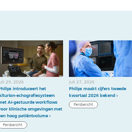
juli 29, 2026
juli 27, 2026
Philips introduceert het
Philips maakt cijfers tweede
Alturion-echografiesysteem
kwartaal 2026 bekend
met AI-gestuurde workflows
Persbericht
voor klinische omgevingen met
een hoog patiëntvolume
Persbericht