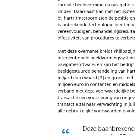
cardiale beeldvorming en navigatie v
vinden. Daarnaast kan met het systee
bij hartritmestoornissen de positie 
baanbrekende technologie biedt mog
vereenvoudigen, behandelingsresultat
effectiviteit van procedures te verbe
Met deze overname breidt Philips zijn
interventionele beeldvormingssystem
navigatiesoftware, en kan het bedrij
beeldgestuurde behandeling van hart
miljard euro waard [2] en groeit met 
miljoen euro in contanten en middels
verband met deze voorwaardelijke bet
transactie een voorziening van onge
transactie zal naar verwachting in j
alle gebruikelijke voorwaarden is vo
Deze baanbrekende