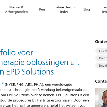
Nieuws &
Future Health
Fin
Pers
Blog
Achtergronden
Index
inf
Onde
tfolio voor
Fusie
Diagn
herapie oplossingen uit
Beeld
n EPD Solutions
Conta
(NYSE: PHG; AEX: PHIA), een wereldwijde
ndheidstechnologie, heeft vandaag bekendgemaakt dat
 om EPD Solutions over te nemen. EPD Solutions is een
stuurde procedures bij hartritmestoornissen. Door een
ie van het hart te genereren, helpt het systeem voor