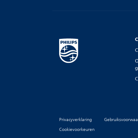
C
C
O
g
C
Privacyverklaring
Gebruiksvoorwaa
Cookievoorkeuren