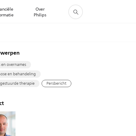
anciële
Over
ormatie
Philips
rwerpen
s en overnames
ose en behandeling
gestuurde therapie
Persbericht
ct