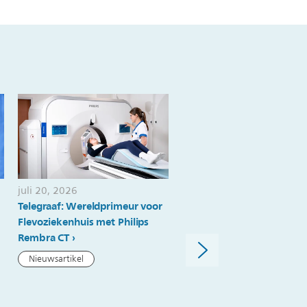
juli 20, 2026
juli 20, 2026
Telegraaf: Wereldprimeur voor
Philips ontvangt FDA 510(
Flevoziekenhuis met Philips
goedkeuring voor Elevate 
Rembra CT
op EPIQ Elite en Affiniti e
introduceert nieuwe AI-
Nieuwsartikel
mogelijkheden voor echog
binnen de algemene
beeldvorming