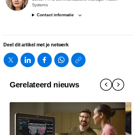
Systems
Contact informatie
Deel dit artikel met je netwerk
https://www.
w/about/new
wereldprim
Gerelateerd nieuws
voor-
flevozieken
met-
philips-
rembra-
ct.html