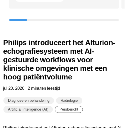
of-
Intelligence
Philips introduceert het Alturion-
echografiesysteem met AI-
gestuurde workflows voor
klinische omgevingen met een
hoog patiëntvolume
jul 29, 2026 | 2 minuten leestijd
Diagnose en behandeling
Radiologie
Artificial intelligence (AI)
Persbericht
Philips introduceert het Alturion-echografiesysteem, met AI-