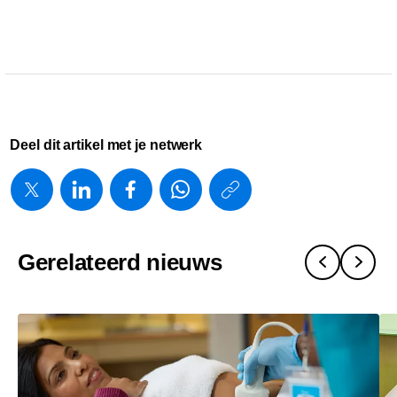
Deel dit artikel met je netwerk
https://www.
w/about/new
introduceer
Gerelateerd nieuws
het-
alturion-
echografie
met-
ai-