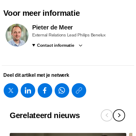
Voor meer informatie
Pieter de Meer
External Relations Lead Philips Benelux
Contact informatie
Deel dit artikel met je netwerk
https://www.
w/about/new
partovi-
Gerelateerd nieuws
over-
de-