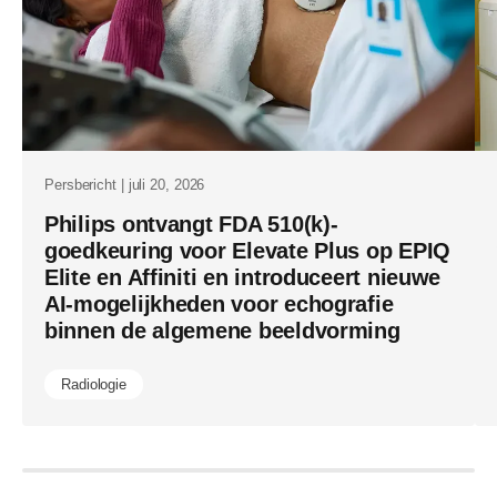
gestuurde-
workflows-
voor-
klinische-
omgevinge
met-
Persbericht | juli 20, 2026
een-
Philips ontvangt FDA 510(k)-
goedkeuring voor Elevate Plus op EPIQ
hoog-
Elite en Affiniti en introduceert nieuwe
patientvol
AI-mogelijkheden voor echografie
binnen de algemene beeldvorming
Radiologie