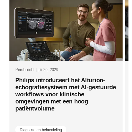
rol-
van-
ai-
in-
de-
zorg-
we-
staan-
Persbericht | juli 29, 2026
aan-
Philips introduceert het Alturion-
het-
echografiesysteem met AI-gestuurde
begin-
workflows voor klinische
omgevingen met een hoog
van-
patiëntvolume
the-
age-
Diagnose en behandeling