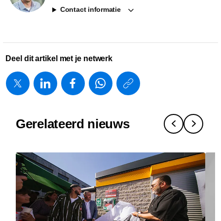
Contact informatie
Deel dit artikel met je netwerk
https://www.
w/about/new
wetenscha
Gerelateerd nieuws
naar-
impact-
waarom-
innovatie-
een-
keten-
van-