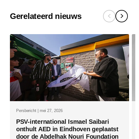
kracht-
Gerelateerd nieuws
van-
design-
ligt-
in-
het-
volledig-
begrijpen-
van-
de-
gebruikers.
Persbericht | mei 27, 2026
PSV-international Ismael Saibari
onthult AED in Eindhoven geplaatst
door de Abdelhak Nouri Foundation