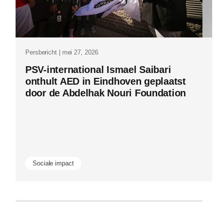
vertalingen
is.html
Persbericht | mei 27, 2026
Pe
PSV-international Ismael Saibari
P
onthult AED in Eindhoven geplaatst
v
door de Abdelhak Nouri Foundation
i
m
Sociale impact