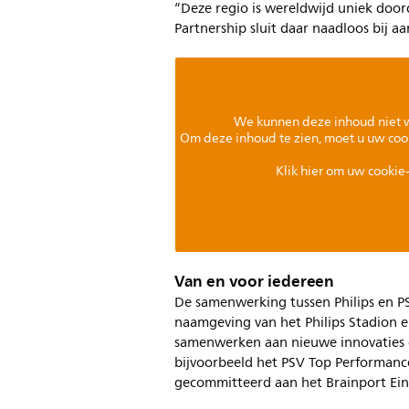
“Deze regio is wereldwijd uniek doo
Partnership sluit daar naadloos bij aa
We kunnen deze inhoud niet 
Om deze inhoud te zien, moet u uw coo
Klik hier om uw cookie-
Van en voor iedereen
De samenwerking tussen Philips en P
naamgeving van het Philips Stadion e
samenwerken aan nieuwe innovaties d
bijvoorbeeld het PSV Top Performance
gecommitteerd aan het Brainport Ein