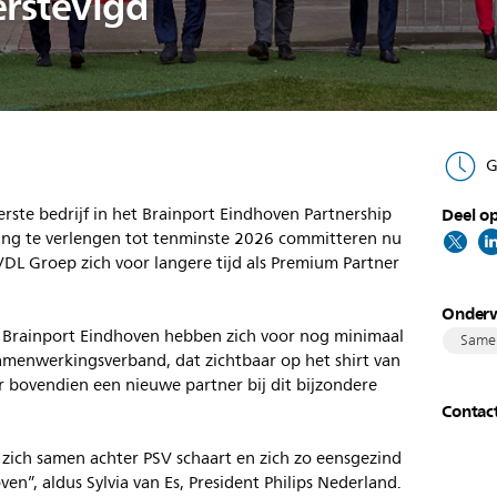
erstevigd
G
rste bedrijf in het Brainport Eindhoven Partnership
Deel op
g te verlengen tot tenminste 2026 committeren nu
L Groep zich voor langere tijd als Premium Partner
Onder
o Brainport Eindhoven hebben zich voor nog minimaal
Same
amenwerkingsverband, dat zichtbaar op het shirt van
 bovendien een nieuwe partner bij dit bijzondere
Contac
en zich samen achter PSV schaart en zich zo eensgezind
en”, aldus Sylvia van Es, President Philips Nederland.