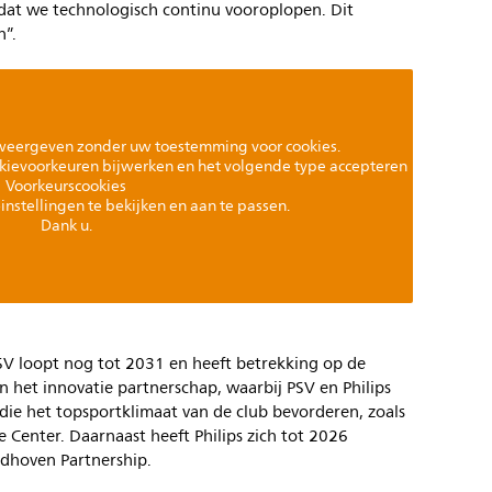
rdat we technologisch continu vooroplopen. Dit
n”.
weergeven zonder uw toestemming voor cookies.
kievoorkeuren bijwerken en het volgende type accepteren
Voorkeurscookies
instellingen te bekijken en aan te passen.
Dank u.
SV loopt nog tot 2031 en heeft betrekking op de
n het innovatie partnerschap, waarbij PSV en Philips
ie het topsportklimaat van de club bevorderen, zoals
 Center. Daarnaast heeft Philips zich tot 2026
dhoven Partnership.