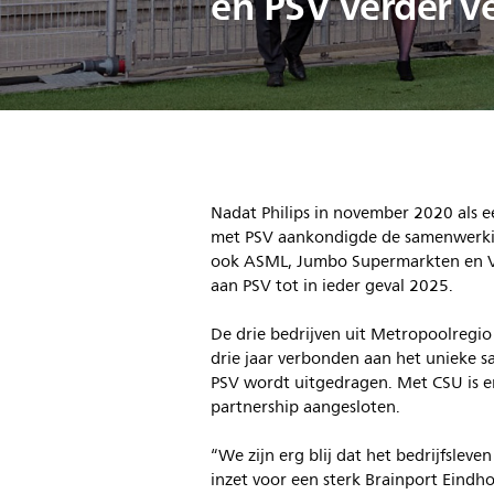
en PSV verder v
Nadat Philips in november 2020 als ee
met PSV aankondigde de samenwerkin
ook ASML, Jumbo Supermarkten en VD
aan PSV tot in ieder geval 2025.
De drie bedrijven uit Metropoolregi
drie jaar verbonden aan het unieke s
PSV wordt uitgedragen. Met CSU is er
partnership aangesloten.
“We zijn erg blij dat het bedrijfslev
inzet voor een sterk Brainport Eindhov