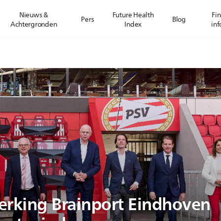
Nieuws &
Future Health
Fin
Pers
Blog
Achtergronden
Index
inf
rking Brainport Eindhoven