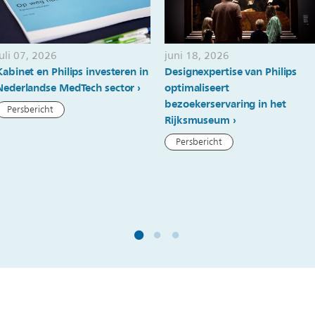
juli 07, 2026
juni 18, 2026
Kabinet en Philips investeren in
Designexpertise van Philips
Nederlandse MedTech sector
optimaliseert
bezoekerservaring in het
Persbericht
Rijksmuseum
Persbericht