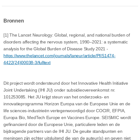
Bronnen
[1] The Lancet Neurology: Global, regional, and national burden of
disorders affecting the nervous system, 1990–2021: a systematic
analysis for the Global Burden of Disease Study 2021 -
https://www.thelancet.com/journals/laneur/article/PIIS1474-
4422(24)00038-3/fulltext
Dit project wordt ondersteund door het Innovative Health Initiative
Joint Undertaking (IHI JU) onder subsidieovereenkomst nr.
101253085. Het JU krijgt steun van het onderzoeks- en
innovatieprogramma Horizon Europa van de Europese Unie en de
life sciences-industrieën vertegenwoordigd door COCIR, EFPIA,
Europa Bío, MedTech Europe en Vaccines Europe. SEISMIC wordt
gefinancierd door de Europese Unie, particuliere leden en de
bijdragende partners van de IHI JU. De geuite standpunten en
meningen zijn echter uitsluitend die van de auteur(s) en geven niet