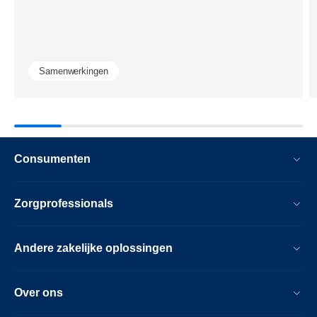
naar-
de-
volgende-
generatie-
Samenwerkingen
minimaal-
invasieve-
hersenbeha
Consumenten
Zorgprofessionals
Andere zakelijke oplossingen
Over ons