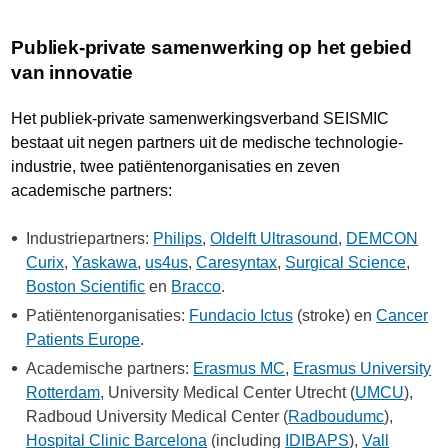
Publiek-private samenwerking op het gebied
van innovatie
Het publiek-private samenwerkingsverband SEISMIC
bestaat uit negen partners uit de medische technologie-
industrie, twee patiëntenorganisaties en zeven
academische partners:
Industriepartners:
Philips
,
Oldelft Ultrasound
,
DEMCON
Curix
,
Yaskawa
,
us4us
,
Caresyntax
,
Surgical Science
,
Boston Scientific
en
Bracco
.
Patiëntenorganisaties:
Fundacio Ictus
(stroke) en
Cancer
Patients Europe
.
Academische partners:
Erasmus MC
,
Erasmus University
Rotterdam
, University Medical Center Utrecht (
UMCU
),
Radboud University Medical Center (
Radboudumc
),
Hospital Clinic Barcelona
(including
IDIBAPS
),
Vall