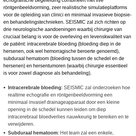
echografische begeleiding combineert met live
röntgenbeeldvorming, zeer realistische simulatieplatforms
voor de opleiding van clinici en minimaal invasieve biopsie-
en behandelingstechnieken. SEISMIC zal zich richten op
drie neurologische aandoeningen waarbij chirurgie van
cruciaal belang is voor de overleving en levenskwaliteit van
de patiënt: intracerebrale bloeding (bloeding diep in de
hersenen, ook wel hemorragische beroerte genoemd),
subduraal hematoom (bloeding tussen de schedel en de
hersenen) en hersentumoren (waarbij chirurgie essentieel
is voor zowel diagnose als behandeling).
Intracerebrale bloeding
: SEISMIC zal onderzoeken hoe
realtime echografie en röntgenbeeldvorming een
minimaal invasief drainageapparaat door een kleine
opening in de schedel kunnen leiden om diep
intracerebraal bloedverlies nauwkeurig te bereiken en te
verwijderen.
Subduraal hematoom
: Het team zal een enkele,