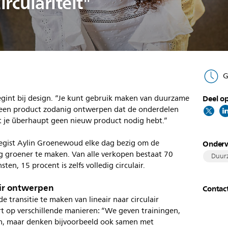
rculariteit"
G
int bij design. “Je kunt gebruik maken van duurzame
Deel op
 een product zodanig ontwerpen dat de onderdelen
at je überhaupt geen nieuw product nodig hebt.”
egist Aylin Groenewoud elke dag bezig om de
Onder
g groener te maken. Van alle verkopen bestaat 70
Duur
en, 15 procent is zelfs volledig circulair.
lair ontwerpen
Contac
e transitie te maken van lineair naar circulair
rt op verschillende manieren: “We geven trainingen,
, maar denken bijvoorbeeld ook samen met