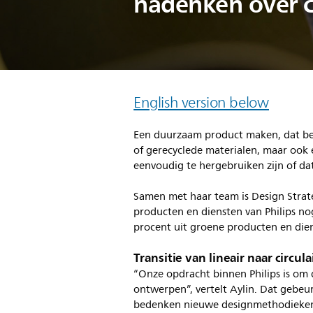
nadenken over ci
English version below
Een duurzaam product maken, dat beg
of gerecyclede materialen, maar ook
eenvoudig te hergebruiken zijn of d
Samen met haar team is Design Strat
producten en diensten van Philips no
procent uit groene producten en dienst
Transitie van lineair naar circu
“Onze opdracht binnen Philips is om d
ontwerpen”, vertelt Aylin. Dat gebeu
bedenken nieuwe designmethodieken