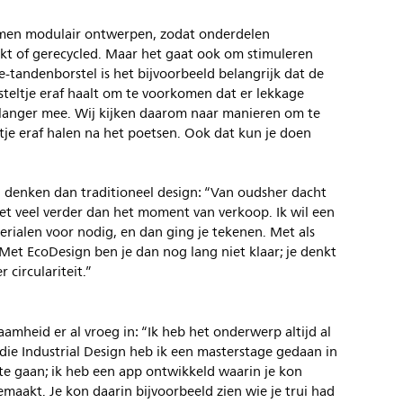
emen modulair ontwerpen, zodat onderdelen
t of gerecycled. Maar het gaat ook om stimuleren
-tandenborstel is het bijvoorbeeld belangrijk dat de
steltje eraf haalt om te voorkomen dat er lekkage
 langer mee. Wij kijken daarom naar manieren om te
tje eraf halen na het poetsen. Ook dat kun je doen
n denken dan traditioneel design: “Van oudsher dacht
niet veel verder dan het moment van verkoop. Ik wil een
rialen voor nodig, en dan ging je tekenen. Met als
et EcoDesign ben je dan nog lang niet klaar; je denkt
circulariteit.”
aamheid er al vroeg in: “Ik heb het onderwerp altijd al
udie Industrial Design heb ik een masterstage gedaan in
te gaan; ik heb een app ontwikkeld waarin je kon
maakt. Je kon daarin bijvoorbeeld zien wie je trui had