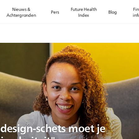
Nieuws &
Future Health
Fin
Pers
Blog
Achtergronden
Index
inf
e design-schets moet je