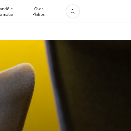
anciële
Over
ormatie
Philips