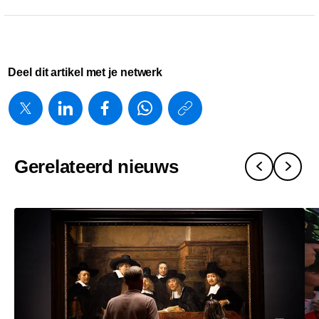
Deel dit artikel met je netwerk
https://www.
w/about/ne
en-
Gerelateerd nieuws
philips-
investeren-
in-
nederlands
medtech-
sector.html