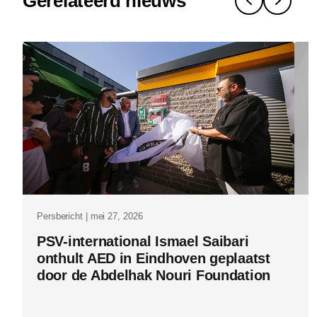
Gerelateerd nieuws
naar-
impact-
waarom-
innovatie-
een-
keten-
van-
vertalingen
is.html
Persbericht | mei 27, 2026
Pe
PSV-international Ismael Saibari
P
onthult AED in Eindhoven geplaatst
v
door de Abdelhak Nouri Foundation
i
m