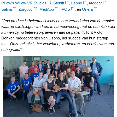
Pillow’s Willow VR Studios
,
Stentit
,
Usono
,
Atogear
,
Salvia
,
Zorgdoc
,
MedApp
,
IPOS
, en
Onera
.
“Ons product is helemaal nieuw en een verandering van de manier
waarop cardiologen werken. In samenwerking met de echolaborant
kunnen zij nu betere zorg leveren aan de patiënt”
, licht Victor
Donker, medeoprichter van Usono, het succes van hun startup
toe.
“Onze missie is het verlichten, verbeteren, en vernieuwen van
echografie.”