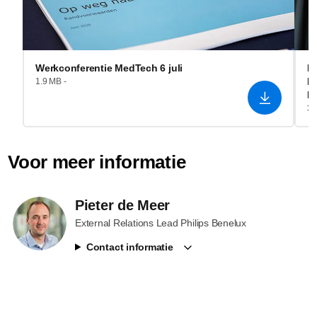
Werkconferentie MedTech 6 juli
I
He
1.9 MB -
R
3.
Voor meer informatie
Pieter de Meer
External Relations Lead Philips Benelux
Contact informatie