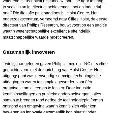
voldoende. “Technical brilliance without the rigor to bring it
to scale is an intellectual achievement, not an industrial
one.” Die filosofie past naadloos bij Holst Centre. Het
onderzoekscentrum, vernoemd naar Gilles Holst, de eerste
directeur van Philips Research, bouwt voort op een traditie
waarin wetenschappelijke excellentie uiteindelijk
maatschappelijke waarde moet creëren.
Gezamenlijk innoveren
Twintig jaar geleden gaven Philips, imec en TNO diezelfde
gedachte vorm met de oprichting van Holst Centre. Hun
uitgangspunt was eenvoudig: sommige technologische
uitdagingen waren te complex geworden voor één
organisatie om alleen op te lossen. Door industrie,
kennisinstellingen en publieke onderzoeksorganisaties
samen te brengen rond gedeelde technologieplatformen
ontstond een omgeving waarin kennis zich vrijer kon
bewegen en innovatie gezamenlijk kon plaatsvinden.