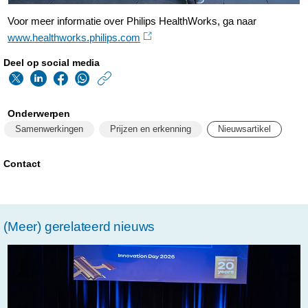
Voor meer informatie over Philips HealthWorks, ga naar
www.healthworks.philips.com
Deel op social media
https://www.philips.n
w/about/news/archi
Onderwerpen
gerard-
Samenwerkingen
Prijzen en erkenning
Nieuwsartikel
en-
anton-
Contact
awards-
voor-
(Meer) gerelateerd nieuws
meest-
veelbelovende-
startups.html