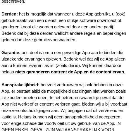
beschreven.
Derden:
het is mogelijk dat wanneer u deze App gebruikt, u (ook)
gebruikmaakt van een dienst, een stukje software downloadt of
goederen koopt die worden geleverd door een andere partij.
Bedenk dat bij deze derden wellicht andere regels en beperkingen
gelden dan deze gebruiksvoorwaarden.
Garantie:
ons doel is om u een geweldige App aan te bieden die
uitstekende ervaringen oplevert. Bedenk wel dat wij de App alleen
aan u kunnen leveren 'as is' (zoals die is). Wij kunnen daardoor
helaas
niets garanderen omtrent de App en de content ervan.
Aansprakelijkheid:
hoeveel vertrouwen wij ook hebben in onze
App, er bestaat altijd de mogelijkheid dat dingen niet werken zoals
ze zouden moeten doen. In het betreurenswaardige geval dat de
App niet werkt of er content verloren gaat, bieden wij u bij voorbaat
onze verontschuldigingen aan. Wij begrijpen dat dit vervelend en
lastig is. Helaas kunnen wij geen aansprakelijkheid accepteren
voor enige schade die voortvloeit uit uw gebruik van de App. IN
GEEN ENKEL GEVAL ZIJN WIJ AANSPRAKELIJK VOOR