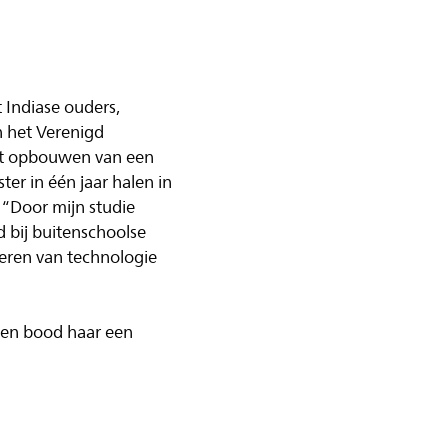
t Indiase ouders,
n het Verenigd
het opbouwen van een
ter in één jaar halen in
: “Door mijn studie
d bij buitenschoolse
neren van technologie
r en bood haar een