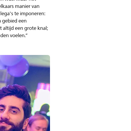
elkaars manier van
lega's te imponeren:
h gebied een
altijd een grote knal;
nden voelen.”