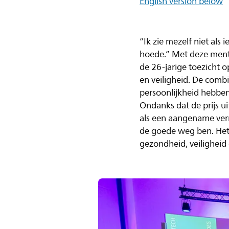
English version below
“Ik zie mezelf niet als
hoede.” Met deze menta
de 26-jarige toezicht o
en veiligheid. De combi
persoonlijkheid hebbe
Ondanks dat de prijs ui
als een aangename verra
de goede weg ben. Het
gezondheid, veiligheid