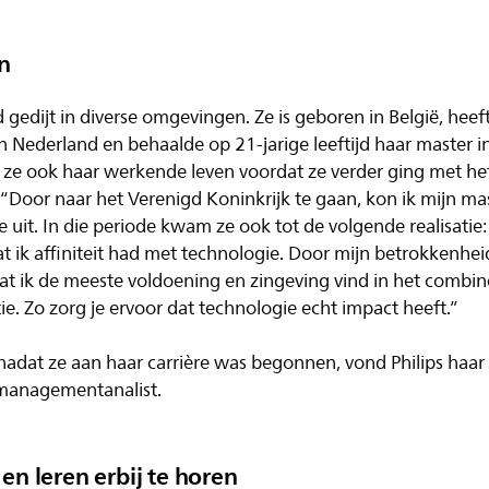
n
d gedijt in diverse omgevingen. Ze is geboren in België, heef
n Nederland en behaalde op 21-jarige leeftijd haar master i
n ze ook haar werkende leven voordat ze verder ging met 
. “Door naar het Verenigd Koninkrijk te gaan, kon ik mijn mas
ze uit. In die periode kwam ze ook tot de volgende realisatie
dat ik affiniteit had met technologie. Door mijn betrokkenhei
 dat ik de meeste voldoening en zingeving vind in het combi
ie. Zo zorg je ervoor dat technologie echt impact heeft.”
 nadat ze aan haar carrière was begonnen, vond Philips haa
emanagementanalist.
 en leren erbij te horen