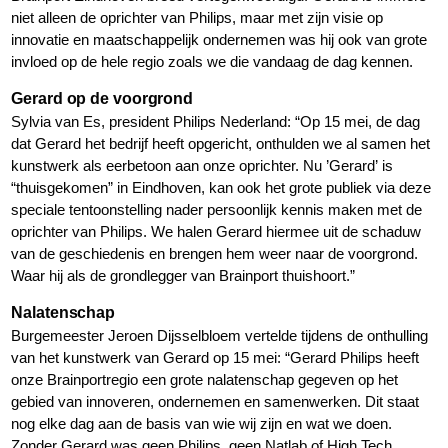
niet alleen de oprichter van Philips, maar met zijn visie op
innovatie en maatschappelijk ondernemen was hij ook van grote
invloed op de hele regio zoals we die vandaag de dag kennen.
Gerard op de voorgrond
Sylvia van Es, president Philips Nederland: “Op 15 mei, de dag
dat Gerard het bedrijf heeft opgericht, onthulden we al samen het
kunstwerk als eerbetoon aan onze oprichter. Nu ’Gerard’ is
“thuisgekomen” in Eindhoven, kan ook het grote publiek via deze
speciale tentoonstelling nader persoonlijk kennis maken met de
oprichter van Philips. We halen Gerard hiermee uit de schaduw
van de geschiedenis en brengen hem weer naar de voorgrond.
Waar hij als de grondlegger van Brainport thuishoort.”
Nalatenschap
Burgemeester Jeroen Dijsselbloem vertelde tijdens de onthulling
van het kunstwerk van Gerard op 15 mei: “Gerard Philips heeft
onze Brainportregio een grote nalatenschap gegeven op het
gebied van innoveren, ondernemen en samenwerken. Dit staat
nog elke dag aan de basis van wie wij zijn en wat we doen.
Zonder Gerard was geen Philips, geen Natlab of High Tech