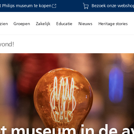
et Philips museum te kopen
Bezoek onze webshop 
 zien
Groepen
Zakelijk
Educatie
Nieuws
Heritage stories
vond!
t museum in de a