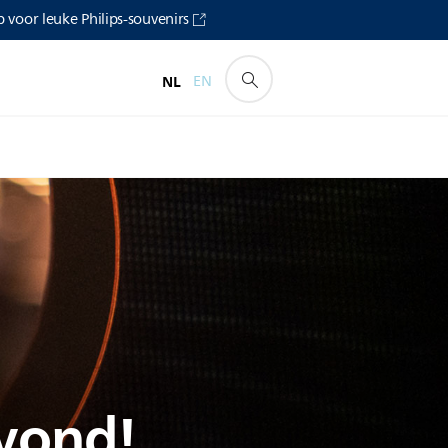
voor leuke Philips-souvenirs
NL
EN
vond!