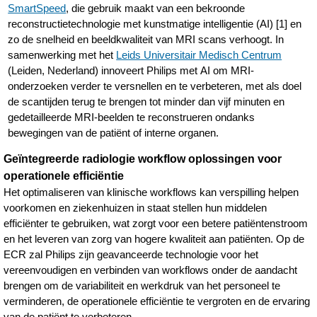
SmartSpeed
, die gebruik maakt van een bekroonde
reconstructietechnologie met kunstmatige intelligentie (AI) [1] en
zo de snelheid en beeldkwaliteit van MRI scans verhoogt. In
samenwerking met het
Leids Universitair Medisch Centrum
(Leiden, Nederland) innoveert Philips met AI om MRI-
onderzoeken verder te versnellen en te verbeteren, met als doel
de scantijden terug te brengen tot minder dan vijf minuten en
gedetailleerde MRI-beelden te reconstrueren ondanks
bewegingen van de patiënt of interne organen.
Geïntegreerde radiologie workflow oplossingen voor
operationele efficiëntie
Het optimaliseren van klinische workflows kan verspilling helpen
voorkomen en ziekenhuizen in staat stellen hun middelen
efficiënter te gebruiken, wat zorgt voor een betere patiëntenstroom
en het leveren van zorg van hogere kwaliteit aan patiënten. Op de
ECR zal Philips zijn geavanceerde technologie voor het
vereenvoudigen en verbinden van workflows onder de aandacht
brengen om de variabiliteit en werkdruk van het personeel te
verminderen, de operationele efficiëntie te vergroten en de ervaring
van de patiënt te verbeteren.