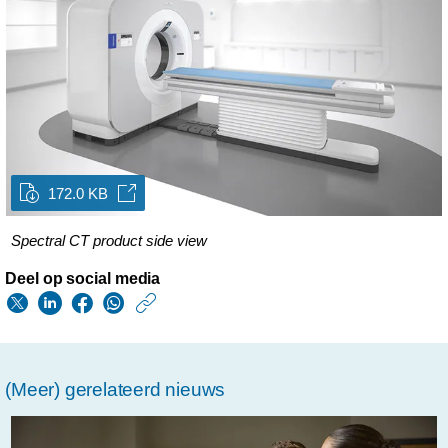
172.0 KB
Spectral CT product side view
Deel op social media
https://www.philips.n
w/about/news/archi
philips-
(Meer) gerelateerd nieuws
laat-
op-