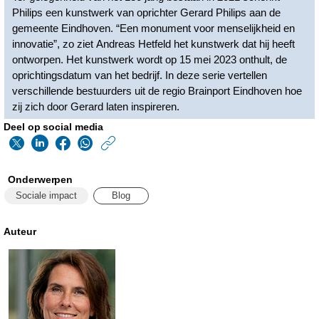
Philips een kunstwerk van oprichter Gerard Philips aan de
gemeente Eindhoven. “Een monument voor menselijkheid en
innovatie”, zo ziet Andreas Hetfeld het kunstwerk dat hij heeft
ontworpen. Het kunstwerk wordt op 15 mei 2023 onthult, de
oprichtingsdatum van het bedrijf. In deze serie vertellen
verschillende bestuurders uit de regio Brainport Eindhoven hoe
zij zich door Gerard laten inspireren.
Deel op social media
https://www.philips.n
w/about/news/archi
Onderwerpen
gerard-
Sociale impact
Blog
philips-
als-
Auteur
inspiratie-
voor-
de-