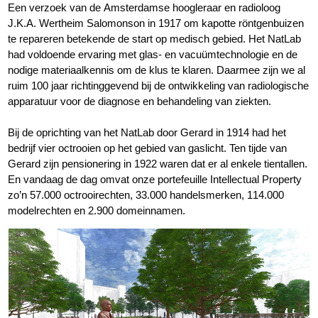
Een verzoek van de Amsterdamse hoogleraar en radioloog
J.K.A. Wertheim Salomonson in 1917 om kapotte röntgenbuizen
te repareren betekende de start op medisch gebied. Het NatLab
had voldoende ervaring met glas- en vacuümtechnologie en de
nodige materiaalkennis om de klus te klaren. Daarmee zijn we al
ruim 100 jaar richtinggevend bij de ontwikkeling van radiologische
apparatuur voor de diagnose en behandeling van ziekten.
Bij de oprichting van het NatLab door Gerard in 1914 had het
bedrijf vier octrooien op het gebied van gaslicht. Ten tijde van
Gerard zijn pensionering in 1922 waren dat er al enkele tientallen.
En vandaag de dag omvat onze portefeuille Intellectual Property
zo’n 57.000 octrooirechten, 33.000 handelsmerken, 114.000
modelrechten en 2.900 domeinnamen.