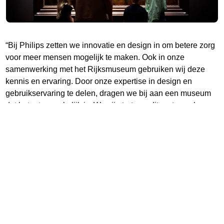
“Bij Philips zetten we innovatie en design in om betere zorg
voor meer mensen mogelijk te maken. Ook in onze
samenwerking met het Rijksmuseum gebruiken wij deze
kennis en ervaring. Door onze expertise in design en
gebruikservaring te delen, dragen we bij aan een museum
dat beter toegankelijk is. We zijn trots op dit partnerschap,
waarin technologie, design en cultuur samenkomen om
meer mensen met kunst en erfgoed in aanraking te
brengen,” zegt Marnix van Ginneken, Lid Raad van Bestuur
en Chief ESG & Legal Officer bij Koninklijke Philips.
We zijn trots op dit partnerschap,
waarin technologie, design en cultuur
samenkomen om meer mensen met