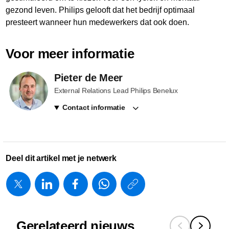
gezond leven. Philips gelooft dat het bedrijf optimaal
presteert wanneer hun medewerkers dat ook doen.
Voor meer informatie
Pieter de Meer
External Relations Lead Philips Benelux
Contact informatie
Deel dit artikel met je netwerk
https://www.
w/about/new
en-
Gerelateerd nieuws
psv-