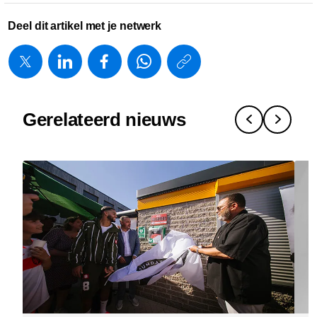
Deel dit artikel met je netwerk
https://www.
w/about/new
wetenscha
Gerelateerd nieuws
naar-
impact-
waarom-
innovatie-
een-
keten-
van-
vertalingen
is.html