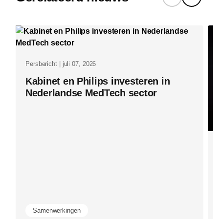
zetten-
zich-
in-
voor-
Persbericht | juli 07, 2026
fysieke-
Kabinet en Philips investeren in
en-
Nederlandse MedTech sector
mentale-
gezondheid
op-
de-
werkvloer.h
Samenwerkingen