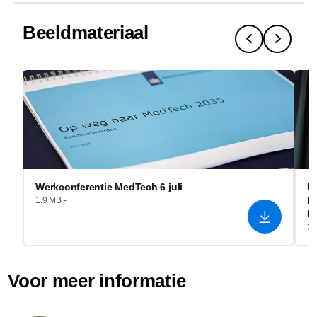
Beeldmateriaal
Werkconferentie MedTech 6 juli
I
He
1.9 MB -
R
3.
Voor meer informatie