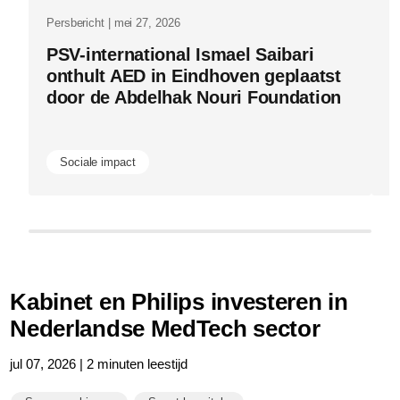
Persbericht | mei 27, 2026
Pe
PSV-international Ismael Saibari
P
onthult AED in Eindhoven geplaatst
v
door de Abdelhak Nouri Foundation
i
m
Sociale impact
Kabinet en Philips investeren in
Nederlandse MedTech sector
jul 07, 2026 | 2 minuten leestijd