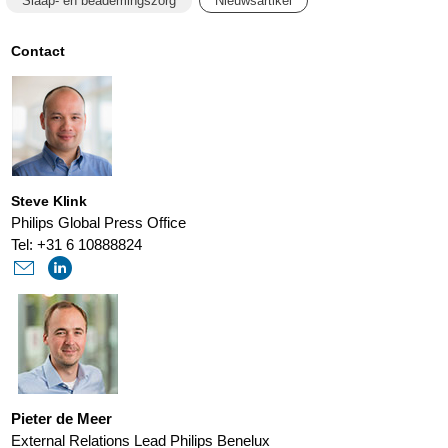
Slaap- en beademingszorg
Nieuwsartikel
respironics-
update-
Contact
met-
betrekking-
tot-
trilogy-
Steve Klink
100-
Philips Global Press Office
200-
Tel: +31 6 10888824
reparaties.html
Pieter de Meer
External Relations Lead Philips Benelux