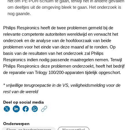
het om PE-PUR-schuim te gaan, terwijl het in andere gevallen
om deeltjes uit de omgeving bleek te gaan. Het onderzoek is
nog gaande.
Philips Respironics heeft de twee problemen gemeld bij de
relevante competente autoriteiten wereldwijd en verwacht het
onderzoek en de analyse van de hoofdoorzaak van beide
problemen voor het einde van deze maand af te ronden. Op
basis van de resultaten van het onderzoek zal Philips
Respironics indien nodig passende maatregelen nemen. Terwijl
Philips Respironics deze problemen onderzoekt, heeft het bedrijf
de reparatie van Trilogy 100/200-apparaten tijdelijk opgeschort.
* vrijwillige terugroepactie in de VS, veiligheidsmelding voor de
rest van de wereld
Deel op social media
https://www.philips.n
w/about/news/archi
Onderwerpen
philips-