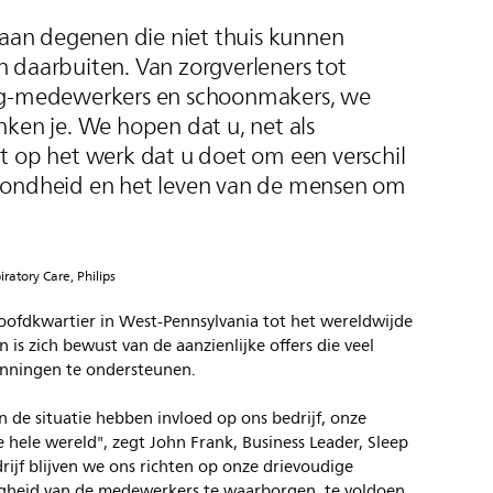
r aan degenen die niet thuis kunnen
 en daarbuiten. Van zorgverleners tot
ng-medewerkers en schoonmakers, we
nken je. We hopen dat u, net als
t op het werk dat u doet om een verschil
zondheid en het leven van de mensen om
ratory Care, Philips
oofdkwartier in West-Pennsylvania tot het wereldwijde
is zich bewust van de aanzienlijke offers die veel
nningen te ondersteunen.
n de situatie hebben invloed op ons bedrijf, onze
hele wereld", zegt John Frank, Business Leader, Sleep
drijf blijven we ons richten op onze drievoudige
igheid van de medewerkers te waarborgen, te voldoen