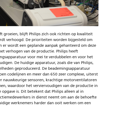
ft groeien, blijft Philips zich ook richten op kwaliteit
wordt verhoogd. De prioriteiten worden bijgesteld om
en er wordt een geplande aanpak gehanteerd om deze
 het verhogen van de productie. Philips heeft
ngsapparatuur voor mei te verdubbelen en voor het
digen. De huidige apparatuur, zoals die van Philips,
eelheden geproduceerd. De beademingsapparatuur
oen codelijnen en meer dan 650 zeer complexe, uiterst
r nauwkeurige sensoren, krachtige motorventilatoren
men, waardoor het verviervoudigen van de productie in
opgave is. Dit betekent dat Philips alleen al in
uctiemedewerkers in dienst neemt om aan de behoefte
huidige werknemers harder dan ooit werken om een