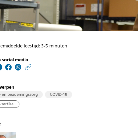
emiddelde leestijd: 3-5 minuten
 social media
https://www.philips.nl/
w/about/news/archive
philips-
werpen
medewerkers-
- en beademingszorg
COVID-19
doen-
sartikel
een-
stap-
t
extra-