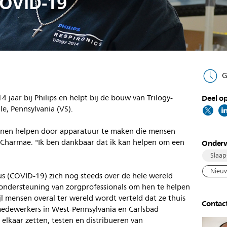
 COVID-19
G
jaar bij Philips en helpt bij de bouw van Trilogy-
Deel op
le, Pennsylvania (VS).
unnen helpen door apparatuur te maken die mensen
 Charmae. "Ik ben dankbaar dat ik kan helpen om een
Onder
Slaap
Nieuw
rus (COVID-19) zich nog steeds over de hele wereld
de ondersteuning van zorgprofessionals om hen te helpen
jl mensen overal ter wereld wordt verteld dat ze thuis
Contac
edewerkers in West-Pennsylvania en Carlsbad
 elkaar zetten, testen en distribueren van