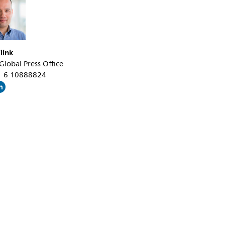
in-
de-
strijd-
link
tegen-
 Global Press Office
covid-
31 6 10888824
19.html