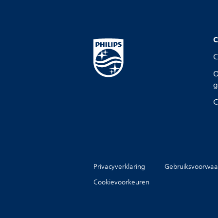
C
C
O
g
C
Privacyverklaring
Gebruiksvoorwaa
Cookievoorkeuren