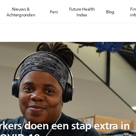
Nieuws &
Future Health
Fin
Pers
Blog
Achtergronden
Index
inf
kers doen een stap extra in