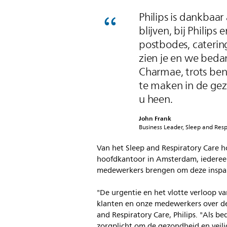
Philips is dankbaa
blijven, bij Philips
postbodes, cateri
zien je en we beda
Charmae, trots ben
te maken in de ge
u heen.
John Frank
Business Leader, Sleep and Respi
Van het Sleep and Respiratory Care h
hoofdkantoor in Amsterdam, iedereen 
medewerkers brengen om deze inspa
"De urgentie en het vlotte verloop va
klanten en onze medewerkers over de 
and Respiratory Care, Philips. "Als be
zorgplicht om de gezondheid en veil