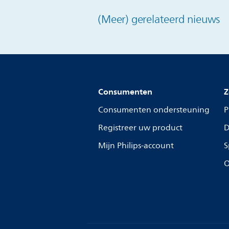
(Meer) gerelateerd nieuws
Consumenten
Z
Consumenten ondersteuning
P
Registreer uw product
D
Mijn Philips-account
S
O