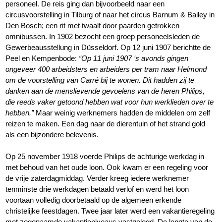
personeel. De reis ging dan bijvoorbeeld naar een
circusvoorstelling in Tilburg of naar het circus Barnum & Bailey in
Den Bosch; een rit met twaalf door paarden getrokken
omnibussen. In 1902 bezocht een groep personeelsleden de
Gewerbeausstellung in Düsseldorf. Op 12 juni 1907 berichtte de
Peel en Kempenbode:
“Op 11 juni 1907 ‘s avonds gingen
ongeveer 400 arbeidsters en arbeiders per tram naar Helmond
om de voorstelling van Carré bij te wonen. Dit hadden zij te
danken aan de menslievende gevoelens van de heren Philips,
die reeds vaker getoond hebben wat voor hun werklieden over te
hebben.”
Maar weinig werknemers hadden de middelen om zelf
reizen te maken. Een dag naar de dierentuin of het strand gold
als een bijzondere belevenis.
Op 25 november 1918 voerde Philips de achturige werkdag in
met behoud van het oude loon. Ook kwam er een regeling voor
de vrije zaterdagmiddag. Verder kreeg iedere werknemer
tenminste drie werkdagen betaald verlof en werd het loon
voortaan volledig doorbetaald op de algemeen erkende
christelijke feestdagen. Twee jaar later werd een vakantieregeling
met zogenaamde vakantieniveaus vastgelegd. De lengte van de