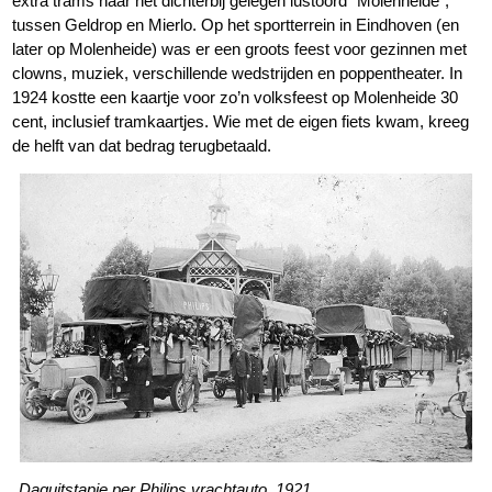
extra trams naar het dichterbij gelegen lustoord “Molenheide”,
tussen Geldrop en Mierlo. Op het sportterrein in Eindhoven (en
later op Molenheide) was er een groots feest voor gezinnen met
clowns, muziek, verschillende wedstrijden en poppentheater. In
1924 kostte een kaartje voor zo’n volksfeest op Molenheide 30
cent, inclusief tramkaartjes. Wie met de eigen fiets kwam, kreeg
de helft van dat bedrag terugbetaald.
Daguitstapje per Philips vrachtauto, 1921.