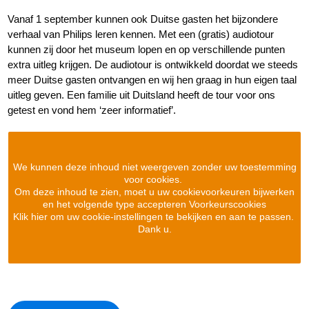
Vanaf 1 september kunnen ook Duitse gasten het bijzondere
verhaal van Philips leren kennen. Met een (gratis) audiotour
kunnen zij door het museum lopen en op verschillende punten
extra uitleg krijgen. De audiotour is ontwikkeld doordat we steeds
meer Duitse gasten ontvangen en wij hen graag in hun eigen taal
uitleg geven. Een familie uit Duitsland heeft de tour voor ons
getest en vond hem ‘zeer informatief’.
We kunnen deze inhoud niet weergeven zonder uw toestemming
voor cookies.
Om deze inhoud te zien, moet u uw cookievoorkeuren bijwerken
en het volgende type accepteren Voorkeurscookies
Klik hier om uw cookie-instellingen te bekijken en aan te passen.
Dank u.