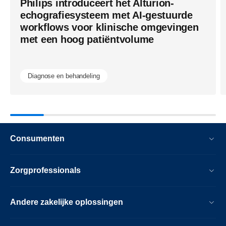
door-
Philips introduceert het Alturion-
echografiesysteem met AI-gestuurde
ai-
workflows voor klinische omgevingen
ondersteun
met een hoog patiëntvolume
workflows-
en-
Diagnose en behandeling
innovatie.h
Consumenten
Zorgprofessionals
Andere zakelijke oplossingen