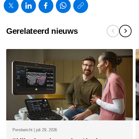
https://www.
w/about/new
breidt-
Gerelateerd nieuws
zijn-
cloudgebas
it-
oplossinge
uit-
naar-
europa-
voor-
betere-
toegang-
tot-
Persbericht | juli 29, 2026