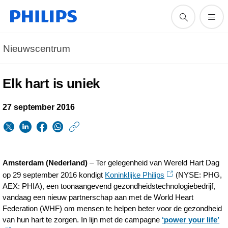
Nieuwscentrum
Elk hart is uniek
27 september 2016
https://www.philips.n
w/about/news/archi
elk-
Amsterdam (Nederland)
– Ter gelegenheid van Wereld Hart Dag
hart-
op 29 september 2016 kondigt
Koninklijke Philips
(NYSE: PHG,
AEX: PHIA), een toonaangevend gezondheidstechnologiebedrijf,
is-
vandaag een nieuw partnerschap aan met de World Heart
uniek.html
Federation (WHF) om mensen te helpen beter voor de gezondheid
van hun hart te zorgen. In lijn met de campagne
‘power your life’