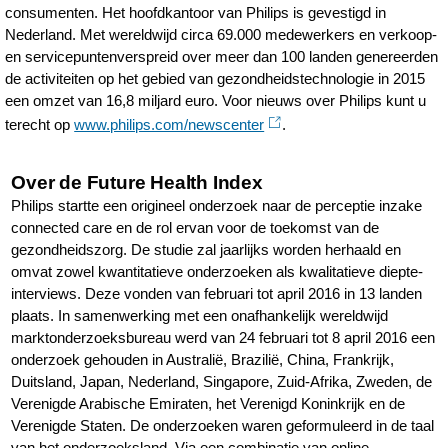
consumenten. Het hoofdkantoor van Philips is gevestigd in
Nederland. Met wereldwijd circa 69.000 medewerkers en verkoop-
en servicepuntenverspreid over meer dan 100 landen genereerden
de activiteiten op het gebied van gezondheidstechnologie in 2015
een omzet van 16,8 miljard euro. Voor nieuws over Philips kunt u
terecht op
www.philips.com/newscenter
.
Over de Future Health Index
Philips startte een origineel onderzoek naar de perceptie inzake
connected care en de rol ervan voor de toekomst van de
gezondheidszorg. De studie zal jaarlijks worden herhaald en
omvat zowel kwantitatieve onderzoeken als kwalitatieve diepte-
interviews. Deze vonden van februari tot april 2016 in 13 landen
plaats. In samenwerking met een onafhankelijk wereldwijd
marktonderzoeksbureau werd van 24 februari tot 8 april 2016 een
onderzoek gehouden in Australië, Brazilië, China, Frankrijk,
Duitsland, Japan, Nederland, Singapore, Zuid-Afrika, Zweden, de
Verenigde Arabische Emiraten, het Verenigd Koninkrijk en de
Verenigde Staten. De onderzoeken waren geformuleerd in de taal
van het onderzoeksland. Via een combinatie van online,