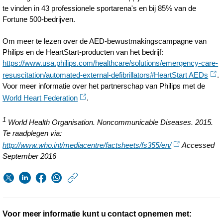
te vinden in 43 professionele sportarena's en bij 85% van de
Fortune 500-bedrijven.
Om meer te lezen over de AED-bewustmakingscampagne van
Philips en de HeartStart-producten van het bedrijf:
https://www.usa.philips.com/healthcare/solutions/emergency-care-
resuscitation/automated-external-defibrillators#HeartStart AEDs
.
Voor meer informatie over het partnerschap van Philips met de
World Heart Federation
.
1
World Health Organisation. Noncommunicable Diseases. 2015.
Te raadplegen via:
http://www.who.int/mediacentre/factsheets/fs355/en/
Accessed
September 2016
https://www.philips.n
w/about/news/archi
elk-
Voor meer informatie kunt u contact opnemen met: