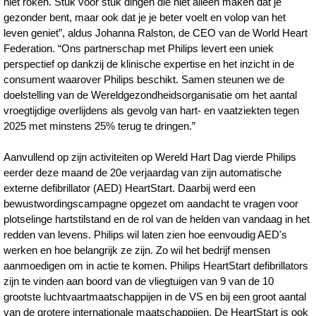
niet roken. Stuk voor stuk dingen die niet alleen maken dat je
gezonder bent, maar ook dat je je beter voelt en volop van het
leven geniet”, aldus Johanna Ralston, de CEO van de World Heart
Federation. “Ons partnerschap met Philips levert een uniek
perspectief op dankzij de klinische expertise en het inzicht in de
consument waarover Philips beschikt. Samen steunen we de
doelstelling van de Wereldgezondheidsorganisatie om het aantal
vroegtijdige overlijdens als gevolg van hart- en vaatziekten tegen
2025 met minstens 25% terug te dringen.”
Aanvullend op zijn activiteiten op Wereld Hart Dag vierde Philips
eerder deze maand de 20e verjaardag van zijn automatische
externe defibrillator (AED) HeartStart. Daarbij werd een
bewustwordingscampagne opgezet om aandacht te vragen voor
plotselinge hartstilstand en de rol van de helden van vandaag in het
redden van levens. Philips wil laten zien hoe eenvoudig AED's
werken en hoe belangrijk ze zijn. Zo wil het bedrijf mensen
aanmoedigen om in actie te komen. Philips HeartStart defibrillators
zijn te vinden aan boord van de vliegtuigen van 9 van de 10
grootste luchtvaartmaatschappijen in de VS en bij een groot aantal
van de grotere internationale maatschappijen. De HeartStart is ook