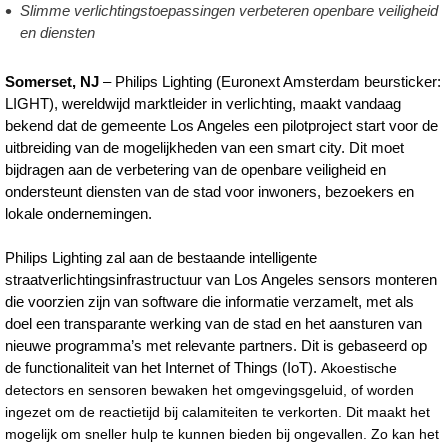
Slimme verlichtingstoepassingen verbeteren openbare veiligheid
en-
en diensten
philips-
lighting-
Somerset, NJ
– Philips Lighting (Euronext Amsterdam beursticker:
LIGHT), wereldwijd marktleider in verlichting, maakt vandaag
op-
bekend dat de gemeente Los Angeles een pilotproject start voor de
weg-
uitbreiding van de mogelijkheden van een smart city. Dit moet
bijdragen aan de verbetering van de openbare veiligheid en
naar-
ondersteunt diensten van de stad voor inwoners, bezoekers en
smart-
lokale ondernemingen.
city-
Philips Lighting zal aan de bestaande intelligente
met-
straatverlichtingsinfrastructuur van Los Angeles sensors monteren
infrastructuur-
die voorzien zijn van software die informatie verzamelt, met als
doel een transparante werking van de stad en het aansturen van
voor-
nieuwe programma’s met relevante partners. Dit is gebaseerd op
slimme-
de functionaliteit van het Internet of Things (IoT).
Akoestische
detectors en sensoren bewaken het omgevingsgeluid, of worden
straatverlichting.htm
ingezet om de reactietijd bij calamiteiten te verkorten. Dit maakt het
mogelijk om sneller hulp te kunnen bieden bij ongevallen. Zo kan het