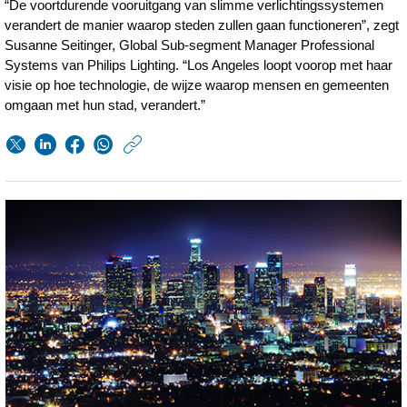
“De voortdurende vooruitgang van slimme verlichtingssystemen
verandert de manier waarop steden zullen gaan functioneren”, zegt
Susanne Seitinger, Global Sub-segment Manager Professional
Systems van Philips Lighting. “Los Angeles loopt voorop met haar
visie op hoe technologie, de wijze waarop mensen en gemeenten
omgaan met hun stad, verandert.”
https://www.philips.n
w/about/news/archi
los-
angeles-
en-
philips-
lighting-
op-
weg-