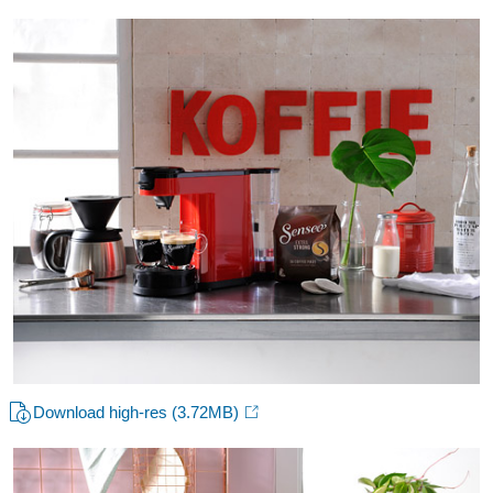
Download high-res
(3.72MB)