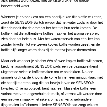
altijd perfect wordt gezet, met de juiste druk en de goede
hoeveelheid water.
Wanneer je ervoor kiest om een heerlijke kan filterkoffie te zetten,
zorgt de SENSEO® Switch ervoor dat het water zodanig door het
filter druppelt dat de aroma’s het best tot hun recht komen. De
koffie krijgt die authentieke koffiesmaak en het aroma verspreid
zich door het hele huis. Met het waterreservoir van één liter kan
zonder bijvullen tot wel zeven kopjes koffie worden gezet, en de
koffie blijft langer warm dankzij de roestvrijstalen thermoskan.
Maar ook wanneer je slechts één of twee kopjes koffie wilt zetten,
biedt het assortiment SENSEO® pads een verbazingwekkend
uitgebreide selectie koffiesmaken om te ontdekken. Na een
simpele druk op de knop is de koffie binnen een minuut klaar, met
die heerlijke crema laag die het bewijs is van de SENSEO®
kwaliteit. Of je nu op zoek bent naar een klassieke koffie, een
variant met vers opgeschuimde melk, of verrast wilt worden door
een nieuwe smaak – het rijke aroma van vijftig gebrande en
fijngemalen koffiebonen in iedere SENSEO® pad zorgt telkens