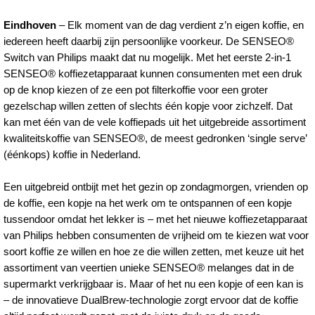
w/about/news/archi
een-
Eindhoven
– Elk moment van de dag verdient z’n eigen koffie, en
kopje-
iedereen heeft daarbij zijn persoonlijke voorkeur. De SENSEO®
Switch van Philips maakt dat nu mogelijk. Met het eerste 2-in-1
voor-
SENSEO® koffiezetapparaat kunnen consumenten met een druk
jezelf-
op de knop kiezen of ze een pot filterkoffie voor een groter
gezelschap willen zetten of slechts één kopje voor zichzelf. Dat
of-
kan met één van de vele koffiepads uit het uitgebreide assortiment
een-
kwaliteitskoffie van SENSEO®, de meest gedronken ‘single serve’
kan-
(éénkops) koffie in Nederland.
koffie-
Een uitgebreid ontbijt met het gezin op zondagmorgen, vrienden op
om-
de koffie, een kopje na het werk om te ontspannen of een kopje
te-
tussendoor omdat het lekker is – met het nieuwe koffiezetapparaat
van Philips hebben consumenten de vrijheid om te kiezen wat voor
delen.html
soort koffie ze willen en hoe ze die willen zetten, met keuze uit het
assortiment van veertien unieke SENSEO® melanges dat in de
supermarkt verkrijgbaar is. Maar of het nu een kopje of een kan is
– de innovatieve DualBrew-technologie zorgt ervoor dat de koffie