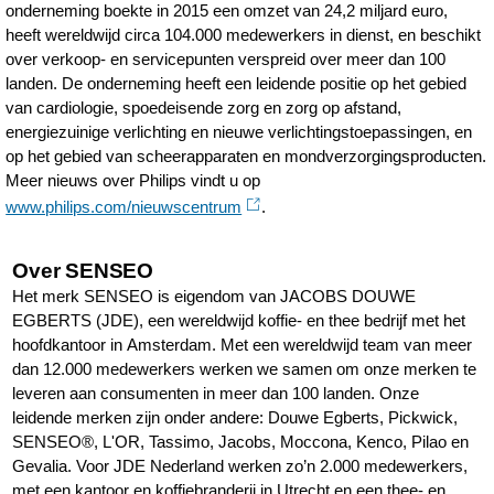
onderneming boekte in 2015 een omzet van 24,2 miljard euro,
heeft wereldwijd circa 104.000 medewerkers in dienst, en beschikt
over verkoop- en servicepunten verspreid over meer dan 100
landen. De onderneming heeft een leidende positie op het gebied
van cardiologie, spoedeisende zorg en zorg op afstand,
energiezuinige verlichting en nieuwe verlichtingstoepassingen, en
op het gebied van scheerapparaten en mondverzorgingsproducten.
Meer nieuws over Philips vindt u op
www.philips.com/nieuwscentrum
.
Over SENSEO
Het merk SENSEO is eigendom van JACOBS DOUWE
EGBERTS (JDE), een wereldwijd koffie- en thee bedrijf met het
hoofdkantoor in Amsterdam. Met een wereldwijd team van meer
dan 12.000 medewerkers werken we samen om onze merken te
leveren aan consumenten in meer dan 100 landen. Onze
leidende merken zijn onder andere: Douwe Egberts, Pickwick,
SENSEO®, L'OR, Tassimo, Jacobs, Moccona, Kenco, Pilao en
Gevalia. Voor JDE Nederland werken zo’n 2.000 medewerkers,
met een kantoor en koffiebranderij in Utrecht en een thee- en