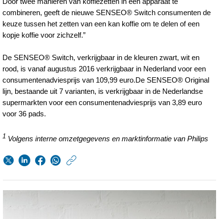
Door twee manieren van koffiezetten in één apparaat te
combineren, geeft de nieuwe SENSEO® Switch consumenten de
keuze tussen het zetten van een kan koffie om te delen of een
kopje koffie voor zichzelf.”
De SENSEO® Switch, verkrijgbaar in de kleuren zwart, wit en
rood, is vanaf augustus 2016 verkrijgbaar in Nederland voor een
consumentenadviesprijs van 109,99 euro.De SENSEO® Original
lijn, bestaande uit 7 varianten, is verkrijgbaar in de Nederlandse
supermarkten voor een consumentenadviesprijs van 3,89 euro
voor 36 pads.
1
Volgens interne omzetgegevens en marktinformatie van Philips
https://www.philips.n
w/about/news/archi
een-
kopje-