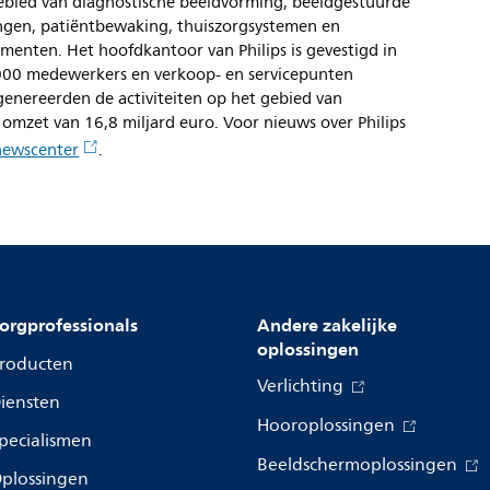
ebied van diagnostische beeldvorming, beeldgestuurde
ngen, patiëntbewaking, thuiszorgsystemen en
enten. Het hoofdkantoor van Philips is gevestigd in
.000 medewerkers en verkoop- en servicepunten
enereerden de activiteiten op het gebied van
omzet van 16,8 miljard euro. Voor nieuws over Philips
newscenter
.
orgprofessionals
Andere zakelijke
oplossingen
roducten
Verlichting
iensten
Hooroplossingen
pecialismen
Beeldschermoplossingen
plossingen