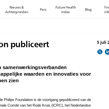
Nieuws &
Future Health
Fin
Pers
Blog
Achtergronden
Index
inf
on publiceert
5 juli
5
ten samenwerkingsverbanden
ppelijke waarden en innovaties voor
en zien
 de Philips Foundation is de voortgang gepubliceerd van de
ionale Comité van het Rode Kruis (ICRC), het Nederlandse