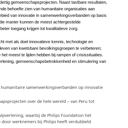
ertig gemeenschapsprojecten. Naast tastbare resultaten,
iende behoefte zien van humanitaire organisaties aan
 gebied van innovatie in samenwerkingsverbanden op basis
ie manier kunnen de meest achtergestelde
eter toegang krijgen tot kwalitatieve zorg.
cht met als doel innovatieve kennis, technologie en
 leven van kwetsbare bevolkingsgroepen te verbeteren;
t meest te lijden hebben bij rampen of crisissituaties.
verlening, gemeenschapsbetrokkenheid en stimulering van
e humanitaire samenwerkingsverbanden op innovatie
psprojecten over de hele wereld – van Peru tot
lpverlening, waarbij de Philips Foundation het
door werknemers bij Philips heeft verdubbeld.