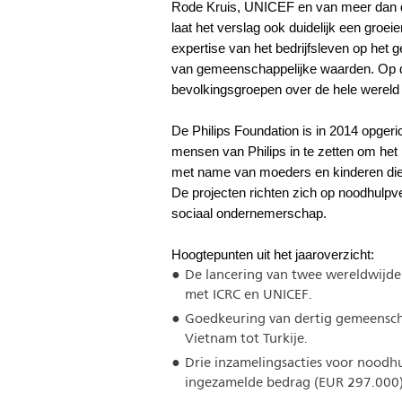
Rode Kruis, UNICEF en van meer dan d
laat het verslag ook duidelijk een groe
expertise van het bedrijfsleven op het
van gemeenschappelijke waarden. Op d
bevolkingsgroepen over de hele wereld b
De Philips Foundation is in 2014 opgeri
mensen van Philips in te zetten om het
met name van moeders en kinderen die he
De projecten richten zich op noodhulp
sociaal ondernemerschap.
Hoogtepunten uit het jaaroverzicht:
De lancering van twee wereldwijd
met ICRC en UNICEF.
Goedkeuring van dertig gemeenscha
Vietnam tot Turkije.
Drie inzamelingsacties voor noodhu
ingezamelde bedrag (EUR 297.000) 