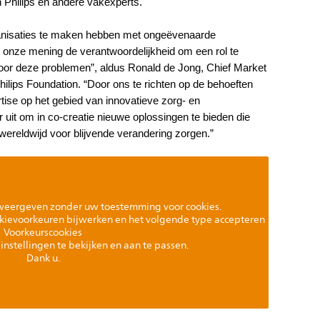
n Philips en andere vakexperts.
rganisaties te maken hebben met ongeëvenaarde
ar onze mening de verantwoordelijkheid om een rol te
voor deze problemen”, aldus Ronald de Jong, Chief Market
Philips Foundation. “Door ons te richten op de behoeften
tise op het gebied van innovatieve zorg- en
ar uit om in co-creatie nieuwe oplossingen te bieden die
wereldwijd voor blijvende verandering zorgen.”
weergeven zonder uw toestemming voor cookies.
kievoorkeuren bijwerken en het volgende type accepteren
Voorkeurscookies
instellingen te bekijken en aan te passen.
Dank u.