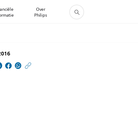
anciële
Over
ormatie
Philips
 2016
https://www.philips.nl/
w/about/news/archive
philips-
foundation-
publiceert-
jaarverslag-
2015.html