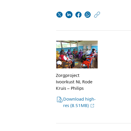
https:/
w/abou
philips-
founda
publice
jaarver
2015.h
Zorgproject
Ivoorkust NL Rode
Kruis – Philips
Download high-
res
(8.51MB)