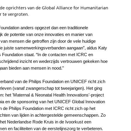
 de oprichters van de Global Alliance for Humanitarian
r te vergroten.
Foundation anders opgezet dan een traditionele
ijk de potentie van onze innovaties en manier van
van mensen die getroffen zijn door de vele huidige
de juiste samenwerkingsverbanden aangaan”, aldus Katy
ps Foundation staat. “In de contacten met ICRC en
chrijdend inzicht en wederzijds vertrouwen gekeken hoe
n gaan bieden aan mensen in nood.”
rband van de Philips Foundation en UNICEF richt zich
leven (vanaf zwangerschap tot tweejarigen). Het ging
ven: het 'Maternal & Neonatal Health Innovations'-project
ia en de sponsoring van het UNICEF Global Innovation
de Philips Foundation met ICRC richt zich op het
lichten van lijden in achtergestelde gemeenschappen. Zo
 het Nederlandse Rode Kruis in de Ivoorkust een
 en faciliteiten van de eerstelijnszorg te verbeteren.