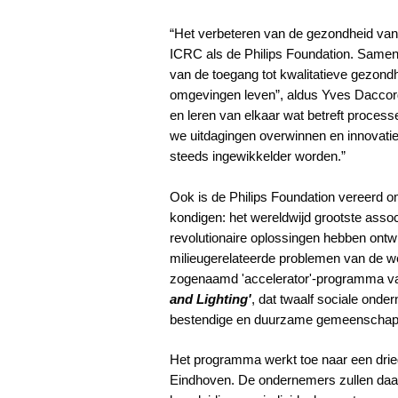
“Het verbeteren van de gezondheid van m
ICRC als de Philips Foundation. Samen
van de toegang tot kwalitatieve gezon
omgevingen leven”, aldus Yves Daccord
en leren van elkaar wat betreft proces
we uitdagingen overwinnen en innovatie
steeds ingewikkelder worden.”
Ook is de Philips Foundation vereerd
kondigen: het wereldwijd grootste ass
revolutionaire oplossingen hebben ont
milieugerelateerde problemen van de we
zogenaamd 'accelerator'-programma v
and Lighting'
, dat twaalf sociale onde
bestendige en duurzame gemeenschap
Het programma werkt toe naar een dried
Eindhoven. De ondernemers zullen daar