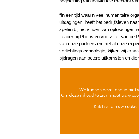
begeleiding van individuele mentors va
“In een tijd waarin veel humanitaire o
uitdagingen, heeft het bedrijfsleven na
spelen bij het vinden van oplossingen 
Leader bij Philips en voorzitter van de 
van onze partners en met al onze exper
verlichtingstechnologie, kijken wij erna
bijdragen aan betere uitkomsten en die 
We kunnen deze inhoud niet 
Om deze inhoud te zien, moet u uw coo
Klik hier om uw cookie-