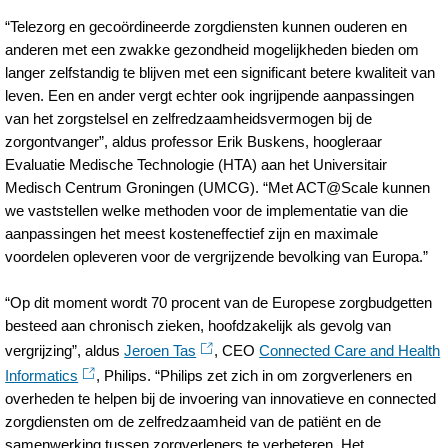
“Telezorg en gecoördineerde zorgdiensten kunnen ouderen en
anderen met een zwakke gezondheid mogelijkheden bieden om
langer zelfstandig te blijven met een significant betere kwaliteit van
leven. Een en ander vergt echter ook ingrijpende aanpassingen
van het zorgstelsel en zelfredzaamheidsvermogen bij de
zorgontvanger”, aldus professor Erik Buskens, hoogleraar
Evaluatie Medische Technologie (HTA) aan het Universitair
Medisch Centrum Groningen (UMCG). “Met ACT@Scale kunnen
we vaststellen welke methoden voor de implementatie van die
aanpassingen het meest kosteneffectief zijn en maximale
voordelen opleveren voor de vergrijzende bevolking van Europa.”
“Op dit moment wordt 70 procent van de Europese zorgbudgetten
besteed aan chronisch zieken, hoofdzakelijk als gevolg van
vergrijzing”, aldus
Jeroen Tas
, CEO
Connected Care and Health
Informatics
, Philips. “Philips zet zich in om zorgverleners en
overheden te helpen bij de invoering van innovatieve en connected
zorgdiensten om de zelfredzaamheid van de patiënt en de
samenwerking tussen zorgverleners te verbeteren. Het