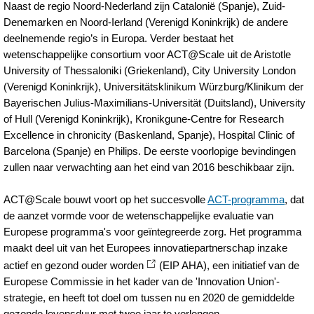
Naast de regio Noord-Nederland zijn Catalonië (Spanje), Zuid-
Denemarken en Noord-Ierland (Verenigd Koninkrijk) de andere
deelnemende regio’s in Europa. Verder bestaat het
wetenschappelijke consortium voor ACT@Scale uit de Aristotle
University of Thessaloniki (Griekenland), City University London
(Verenigd Koninkrijk), Universitätsklinikum Würzburg/Klinikum der
Bayerischen Julius-Maximilians-Universität (Duitsland), University
of Hull (Verenigd Koninkrijk), Kronikgune-Centre for Research
Excellence in chronicity (Baskenland, Spanje), Hospital Clinic of
Barcelona (Spanje) en Philips. De eerste voorlopige bevindingen
zullen naar verwachting aan het eind van 2016 beschikbaar zijn.
ACT@Scale bouwt voort op het succesvolle
ACT-programma
, dat
de aanzet vormde voor de wetenschappelijke evaluatie van
Europese programma's voor geïntegreerde zorg. Het programma
maakt deel uit van het Europees innovatiepartnerschap inzake
actief en gezond ouder worden
(EIP AHA), een initiatief van de
Europese Commissie in het kader van de 'Innovation Union'-
strategie, en heeft tot doel om tussen nu en 2020 de gemiddelde
gezonde levensduur met twee jaar te verlengen.