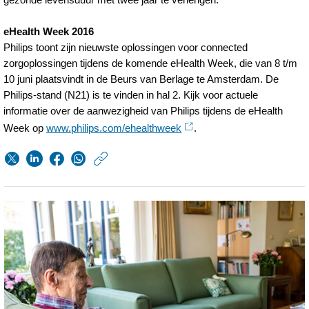
eHealth Week 2016
Philips toont zijn nieuwste oplossingen voor connected
zorgoplossingen tijdens de komende eHealth Week, die van 8 t/m
10 juni plaatsvindt in de Beurs van Berlage te Amsterdam. De
Philips-stand (N21) is te vinden in hal 2. Kijk voor actuele
informatie over de aanwezigheid van Philips tijdens de eHealth
Week op
www.philips.com/ehealthweek
.
https://www.philips.n
w/about/news/archi
philips-
en-
umc-
groningen-
schalen-