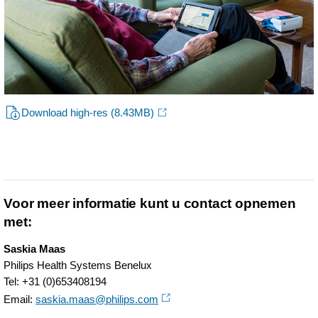
ehealth-
programma-
op-
naar-
35200-
Download high-res
(8.43MB)
patienten.html
Voor meer informatie kunt u contact opnemen
met:
Saskia Maas
Philips Health Systems Benelux
Tel: +31 (0)653408194
Email:
saskia.maas@philips.com