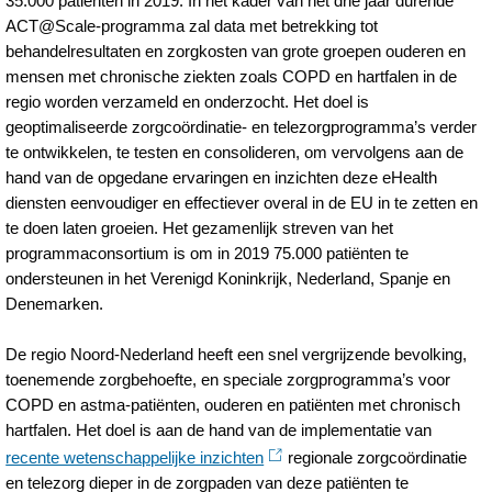
35.000 patiënten in 2019. In het kader van het drie jaar durende
groningen-
ACT@Scale-programma zal data met betrekking tot
behandelresultaten en zorgkosten van grote groepen ouderen en
schalen-
mensen met chronische ziekten zoals COPD en hartfalen in de
ehealth-
regio worden verzameld en onderzocht. Het doel is
programma-
geoptimaliseerde zorgcoördinatie- en telezorgprogramma’s verder
te ontwikkelen, te testen en consolideren, om vervolgens aan de
op-
hand van de opgedane ervaringen en inzichten deze eHealth
naar-
diensten eenvoudiger en effectiever overal in de EU in te zetten en
35200-
te doen laten groeien. Het gezamenlijk streven van het
programmaconsortium is om in 2019 75.000 patiënten te
patienten.html
ondersteunen in het Verenigd Koninkrijk, Nederland, Spanje en
Denemarken.
De regio Noord-Nederland heeft een snel vergrijzende bevolking,
toenemende zorgbehoefte, en speciale zorgprogramma’s voor
COPD en astma-patiënten, ouderen en patiënten met chronisch
hartfalen. Het doel is aan de hand van de implementatie van
recente wetenschappelijke inzichten
regionale zorgcoördinatie
en telezorg dieper in de zorgpaden van deze patiënten te